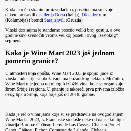
Kada je reč o stranim proizvođačima, posetiocima su svoje
etikete pretsavili
destilerija Berta
(Italija),
Dictador
rum
(Kolumbija) i brendi
Sarajishvili
(Gruzija).
Vinski deo sajma je standarno posetio veliki broj gostiju, a ove
godine smo svedočili veoma velikoj poseti i ovog „žestokog“
segmenta.
Kako je Wine Mart 2023 još jednom
pomerio granice?
U atmosferi koja opušta, Wine Mart 2023 je spojio ljude iz
vinske industrije sa obožavaocima božanskog nektara. Međutim,
Wine Mart nije jedna od mnogih izložbi vina, koje se organizuju
širom Srbije i regiona. U pitanju je takoreći prva privatna izložba
ovog tipa u Srbiji, koja traje još od 2018. godine.
Kada je reč o vinarijama koje su se predstavile na ovogodišnjem
Wine Mart-u 2023, iz Francuske su došle neke od najistaknutijih
vinarija Bordoa: Château Leoville Las Casses, Château Pontet
Canet, Château Pichon Comtesse de Lalande, Château