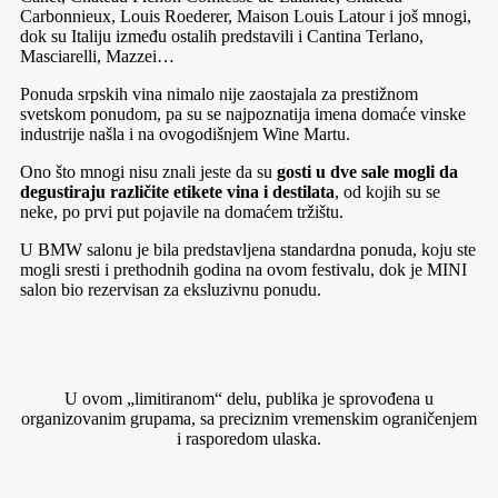
Carbonnieux, Louis Roederer, Maison Louis Latour i još mnogi,
dok su Italiju između ostalih predstavili i Cantina Terlano,
Masciarelli, Mazzei…
Ponuda srpskih vina nimalo nije zaostajala za prestižnom
svetskom ponudom, pa su se najpoznatija imena domaće vinske
industrije našla i na ovogodišnjem Wine Martu.
Ono što mnogi nisu znali jeste da su
gosti u dve sale mogli da
degustiraju različite etikete vina i destilata
, od kojih su se
neke, po prvi put pojavile na domaćem tržištu.
U BMW salonu je bila predstavljena standardna ponuda, koju ste
mogli sresti i prethodnih godina na ovom festivalu, dok je MINI
salon bio rezervisan za eksluzivnu ponudu.
U ovom „limitiranom“ delu, publika je sprovođena u
organizovanim grupama, sa preciznim vremenskim ograničenjem
i rasporedom ulaska.