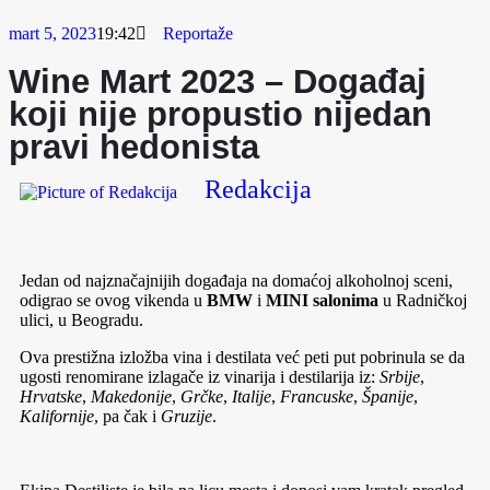
mart 5, 2023
19:42
Reportaže
Wine Mart 2023 – Događaj
koji nije propustio nijedan
pravi hedonista
Redakcija
Jedan od najznačajnijih događaja na domaćoj alkoholnoj sceni,
odigrao se ovog vikenda u
BMW
i
MINI
salonima
u Radničkoj
ulici, u Beogradu.
Ova prestižna izložba vina i destilata već peti put pobrinula se da
ugosti renomirane izlagače iz vinarija i destilarija iz:
Srbije
,
Hrvatske
,
Makedonije
,
Grčke
,
Italije
,
Francuske
,
Španije
,
Kalifornije
, pa čak i
Gruzije
.