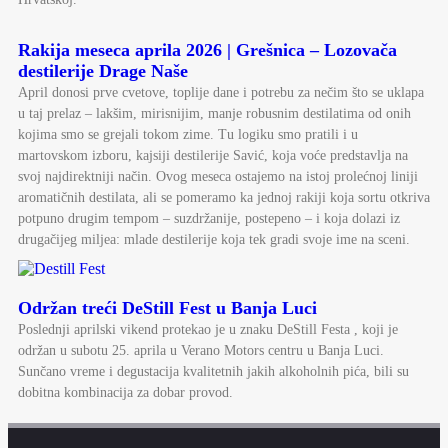
Rakija meseca aprila 2026 | Grešnica – Lozovača
destilerije Drage Naše
April donosi prve cvetove, toplije dane i potrebu za nečim što se uklapa
u taj prelaz – lakšim, mirisnijim, manje robusnim destilatima od onih
kojima smo se grejali tokom zime. Tu logiku smo pratili i u
martovskom izboru, kajsiji destilerije Savić, koja voće predstavlja na
svoj najdirektniji način. Ovog meseca ostajemo na istoj prolećnoj liniji
aromatičnih destilata, ali se pomeramo ka jednoj rakiji koja sortu otkriva
potpuno drugim tempom – suzdržanije, postepeno – i koja dolazi iz
drugačijeg miljea: mlade destilerije koja tek gradi svoje ime na sceni.
Održan treći DeStill Fest u Banja Luci
Poslednji aprilski vikend protekao je u znaku DeStill Festa , koji je
održan u subotu 25. aprila u Verano Motors centru u Banja Luci.
Sunčano vreme i degustacija kvalitetnih jakih alkoholnih pića, bili su
dobitna kombinacija za dobar provod.