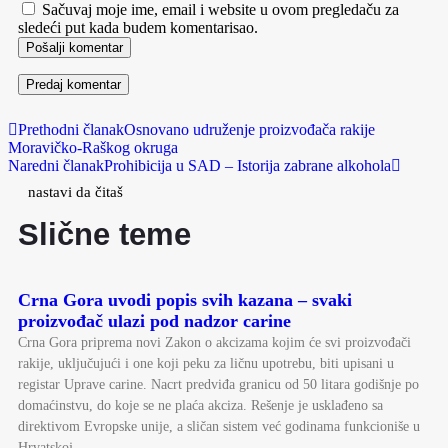
Sačuvaj moje ime, email i website u ovom pregledaču za
sledeći put kada budem komentarisao.
Pošalji komentar
Prethodni članak
Osnovano udruženje proizvođača rakije
Moravičko-Raškog okruga
Naredni članak
Prohibicija u SAD – Istorija zabrane alkohola
nastavi da čitaš
Slične teme
Crna Gora uvodi popis svih kazana – svaki
proizvođač ulazi pod nadzor carine
Crna Gora priprema novi Zakon o akcizama kojim će svi proizvođači
rakije, uključujući i one koji peku za ličnu upotrebu, biti upisani u
registar Uprave carine. Nacrt predviđa granicu od 50 litara godišnje po
domaćinstvu, do koje se ne plaća akciza. Rešenje je usklađeno sa
direktivom Evropske unije, a sličan sistem već godinama funkcioniše u
Hrvatskoj.