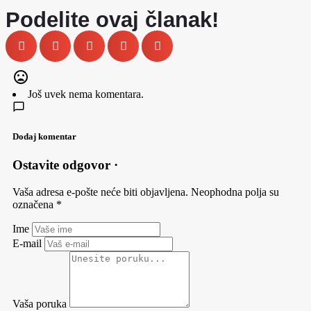
Podelite ovaj članak!
Još uvek nema komentara.
Dodaj komentar
Ostavite odgovor ·
Vaša adresa e-pošte neće biti objavljena.
Neophodna polja su
označena
*
Ime
E-mail
Vaša poruka