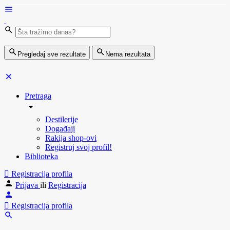
Pregledaj sve rezultate
Nema rezultata
Pretraga
Destilerije
Događaji
Rakija shop-ovi
Registruj svoj profil!
Biblioteka
Registracija profila
Prijava
ili
Registracija
Registracija profila