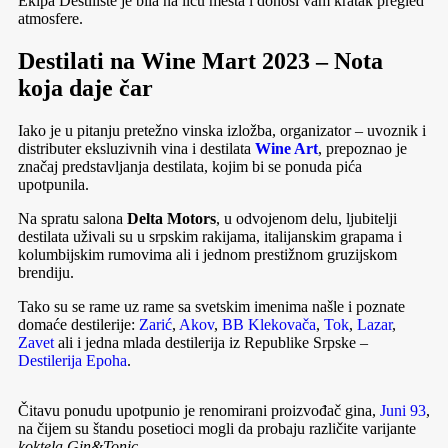
Ekipa Destiliste je bila na licu mesta i donosi vam kratak pregled
atmosfere.
Destilati na Wine Mart 2023 – Nota
koja daje čar
Iako je u pitanju pretežno vinska izložba, organizator – uvoznik i
distributer eksluzivnih vina i destilata
Wine Art
, prepoznao je
značaj predstavljanja destilata, kojim bi se ponuda pića
upotpunila.
Na spratu salona
Delta Motors
, u odvojenom delu, ljubitelji
destilata uživali su u srpskim rakijama, italijanskim grapama i
kolumbijskim rumovima ali i jednom prestižnom gruzijskom
brendiju.
Tako su se rame uz rame sa svetskim imenima našle i poznate
domaće destilerije:
Zarić
,
Akov
,
BB Klekovača
,
Tok
,
Lazar
,
Zavet
ali i jedna mlada destilerija iz Republike Srpske –
Destilerija Epoha
.
Čitavu ponudu upotpunio je renomirani proizvođač gina,
Juni 93
,
na čijem su štandu posetioci mogli da probaju različite varijante
koktela Gin&Tonic
.