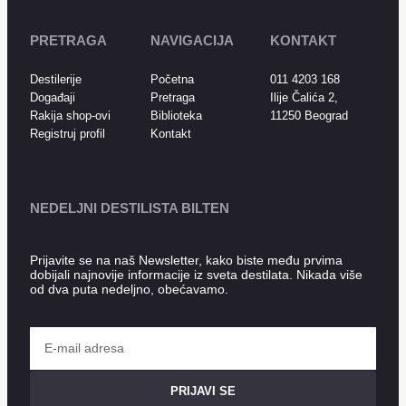
PRETRAGA
NAVIGACIJA
KONTAKT
Destilerije
Početna
011 4203 168
Događaji
Pretraga
Ilije Čalića 2,
Rakija shop-ovi
Biblioteka
11250 Beograd
Registruj profil
Kontakt
NEDELJNI DESTILISTA BILTEN
Prijavite se na naš Newsletter, kako biste među prvima
dobijali najnovije informacije iz sveta destilata. Nikada više
od dva puta nedeljno, obećavamo.
PRIJAVI SE