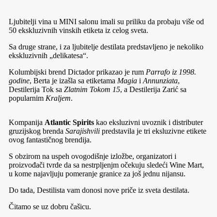
Ljubitelji vina u MINI salonu imali su priliku da probaju više od
50 ekskluzivnih vinskih etiketa iz celog sveta.
Sa druge strane, i za ljubitelje destilata predstavljeno je nekoliko
ekskluzivnih „delikatesa“.
Kolumbijski brend Dictador prikazao je rum
Parrafo iz 1998.
godine
, Berta je izašla sa etiketama
Magia
i
Annunziata
,
Destilerija Tok sa
Zlatnim Tokom 15
, a Destilerija Zarić sa
popularnim
Kraljem
.
Kompanija
Atlantic Spirits
kao eksluzivni uvoznik i distributer
gruzijskog brenda
Sarajishvili
predstavila je tri eksluzivne etikete
ovog fantastičnog brendija.
S obzirom na uspeh ovogodišnje izložbe, organizatori i
proizvođači tvrde da sa nestrpljenjm očekuju sledeći Wine Mart,
u kome najavljuju pomeranje granice za još jednu nijansu.
Do tada, Destilista vam donosi nove priče iz sveta destilata.
Čitamo se uz dobru čašicu.