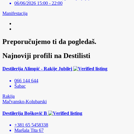
06/06/2026 15:00 - 22:00
Manifestacija
Preporučujemo ti da pogledaš.
Najnoviji profili na Destilisti
Destilerija Alimpić - Rakije Jubilej
066 144 644
Šabac
Rakija
Mačvansko-Kolubarski
Destilerija Bošković B
+381 65 5458338
Maršala Tita 67