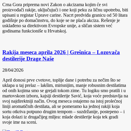
Crna Gora priprema novi Zakon o akcizama kojim će svi
proizvođači rakije, uključujući i one koji peku za ličnu upotrebu, biti
upisani u registar Uprave carine. Nacrt predviđa granicu od 50 litara
godišnje po domaćinstvu, do koje se ne plaća akciza. Rešenje je
usklađeno sa direktivom Evropske unije, a sličan sistem već
godinama funkcioniše u Hrvatskoj.
Rakija meseca aprila 2026 | Grešnica – Lozovača
destilerije Drage Naše
28/04/2026
April donosi prve cvetove, toplije dane i potrebu za nečim što se
uklapa u taj prelaz – lakšim, mirisnijim, manje robusnim destilatima
od onih kojima smo se grejali tokom zime. Tu logiku smo pratili i u
martovskom izboru, kajsiji destilerije Savić, koja voće predstavlja na
svoj najdirektniji način. Ovog meseca ostajemo na istoj prolećnoj
liniji aromatičnih destilata, ali se pomeramo ka jednoj rakiji koja
sortu otkriva potpuno drugim tempom – suzdržanije, postepeno – i
koja dolazi iz drugačijeg miljea: mlade destilerije koja tek gradi
svoje ime na sceni.