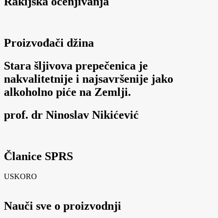
Rakijska ocenjivanja
Proizvođači džina
Stara šljivova prepečenica je
nakvalitetnije i najsavršenije jako
alkoholno piće na Zemlji.
prof. dr Ninoslav Nikićević
Članice SPRS
USKORO
Nauči sve o proizvodnji