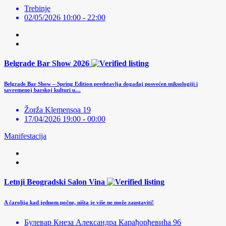
Trebinje
02/05/2026 10:00 - 22:00
Belgrade Bar Show 2026
Belgrade Bar Show – Spring Edition predstavlja događaj posvećen miksologiji i
savremenoj barskoj kulturi u…
Žorža Klemensoa 19
17/04/2026 19:00 - 00:00
Manifestacija
Letnji Beogradski Salon Vina
A čarolija kad jednom počne, ništa je više ne može zaustaviti!
Булевар Кнеза Александра Карађорђевића 96