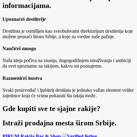
informacijama.
Upoznaćeš destilerije
Destilista je osmišljen kao sveobuhvatni direktorijum destilerija koje
možete pronaći širom Srbije, a koje su vredne naše pažnje.
Naučićeš mnogo
Naša ideja počiva na znanju, dugogodišnjem istraživanju i ambiciji
da svet upoznamo sa rakijom, kakvu mi poznajemo.
Razmenićeš isustva
Svaki proizvođač i ljubitelj destilata je jednako važan element velike
zajednice koja će svima pokazati šta rakija može.
Gde kupiti sve te sjajne rakije?
Istraži prodajna mesta širom Srbije.
PIRUM Rakija Bar & Shop