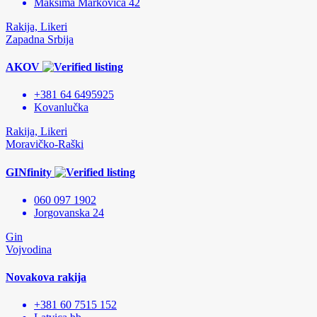
Maksima Markovića 42
Rakija, Likeri
Zapadna Srbija
AKOV
+381 64 6495925
Kovanlučka
Rakija, Likeri
Moravičko-Raški
GINfinity
060 097 1902
Jorgovanska 24
Gin
Vojvodina
Novakova rakija
+381 60 7515 152