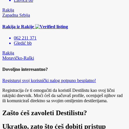
Latvica bb
Rakija
Zapadna Srbija
Rakija iz Rakije
062 211 371
Gledić bb
Rakija
Moravičko-Raški
Dovoljno interesantno?
Registuruj svoj korisnički nalog potpuno besplatno!
Registracija će ti omogućiti da koristiš Destilistu kao svoj lični
rakijski dnevnik. Moći ćeš da sačuvaš profile, ocenjuješ njihov rad
ili komuniciraš direktno sa svojim omiljenim destilerijama.
Zašto ćeš zavoleti Destilistu?
Ukratko, zato što ćeš dobiti pristup