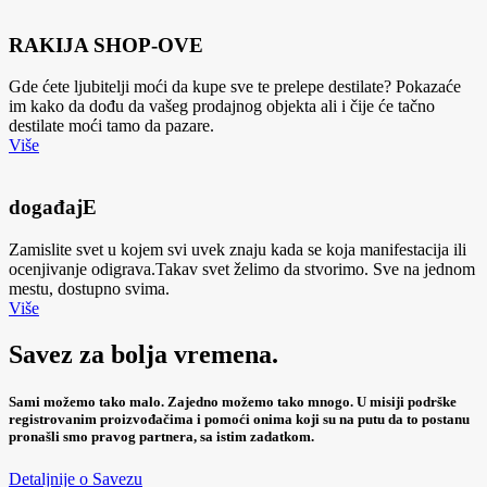
RAKIJA SHOP-OVE
Gde ćete ljubitelji moći da kupe sve te prelepe destilate? Pokazaće
im kako da dođu da vašeg prodajnog objekta ali i čije će tačno
destilate moći tamo da pazare.
Više
događajE
Zamislite svet u kojem svi uvek znaju kada se koja manifestacija ili
ocenjivanje odigrava.Takav svet želimo da stvorimo. Sve na jednom
mestu, dostupno svima.
Više
Savez za bolja vremena.
Sami možemo tako malo. Zajedno možemo tako mnogo. U misiji podrške
registrovanim proizvođačima i pomoći onima koji su na putu da to postanu
pronašli smo pravog partnera, sa istim zadatkom.
Detaljnije o Savezu