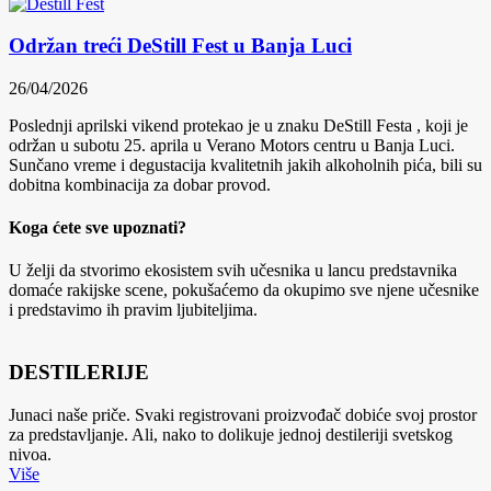
Održan treći DeStill Fest u Banja Luci
26/04/2026
Poslednji aprilski vikend protekao je u znaku DeStill Festa , koji je
održan u subotu 25. aprila u Verano Motors centru u Banja Luci.
Sunčano vreme i degustacija kvalitetnih jakih alkoholnih pića, bili su
dobitna kombinacija za dobar provod.
Koga ćete sve upoznati?
U želji da stvorimo ekosistem svih učesnika u lancu predstavnika
domaće rakijske scene, pokušaćemo da okupimo sve njene učesnike
i predstavimo ih pravim ljubiteljima.
DESTILERIJE
Junaci naše priče. Svaki registrovani proizvođač dobiće svoj prostor
za predstavljanje. Ali, nako to dolikuje jednoj destileriji svetskog
nivoa.
Više