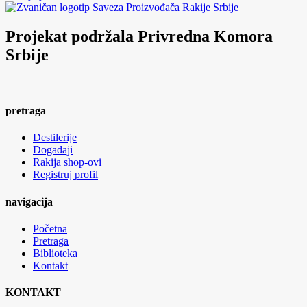
Projekat podržala Privredna Komora
Srbije
pretraga
Destilerije
Događaji
Rakija shop-ovi
Registruj profil
navigacija
Početna
Pretraga
Biblioteka
Kontakt
KONTAKT