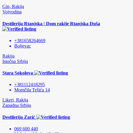
Gin, Rakija
Vojvodina
Destilerija Rtanjska | Dom rakije Rtanjska Duša
+381658264669
Boljevac
Rakija
Istočna Srbija
Stara Sokolova
+381112418295
Momčila Tešića 14
Likeri, Rakija
Zapadna Srbija
Destilerija Zarić
069 600 440