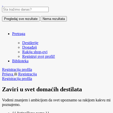
Pregledaj sve rezultate
Nema rezultata
Pretraga
Destilerije
Događaji
Rakija shop-ovi
Registruj svoj profil!
Biblioteka
Registracija profila
Prijava
ili
Registracija
Registracija profila
Zaviri u svet domaćih destilata
Vođeni znanjem i ambicijom da svet upoznamo sa rakijom kakvu mi
poznajemo.