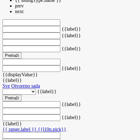
{{ listingType.name }}
prev
next
{{label}}
{{label}}
{{label}}
Pretraži
{{label}}
{{displayValue}}
{{label}}
Sve
Otvoreno sada
{{label}}
Pretraži
{{label}}
{{label}}
{{label}}
{{ range.label }}
{{l10n.pick}}