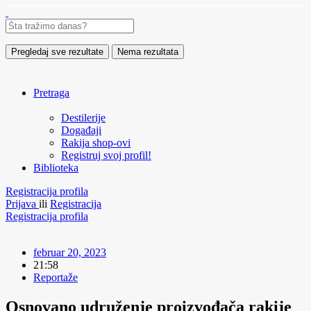
Pregledaj sve rezultate
Nema rezultata
Pretraga
Destilerije
Događaji
Rakija shop-ovi
Registruj svoj profil!
Biblioteka
Registracija profila
Prijava
ili
Registracija
Registracija profila
februar 20, 2023
21:58
Reportaže
Osnovano udruženje proizvođača rakije