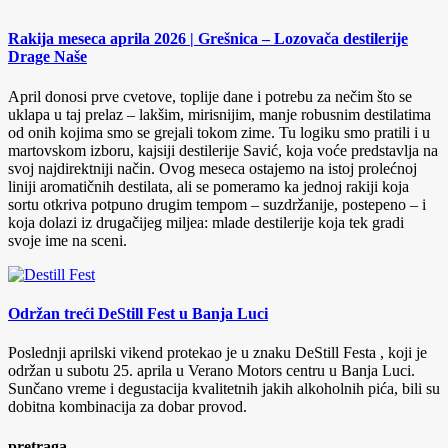
Rakija meseca aprila 2026 | Grešnica – Lozovača destilerije
Drage Naše
April donosi prve cvetove, toplije dane i potrebu za nečim što se
uklapa u taj prelaz – lakšim, mirisnijim, manje robusnim destilatima
od onih kojima smo se grejali tokom zime. Tu logiku smo pratili i u
martovskom izboru, kajsiji destilerije Savić, koja voće predstavlja na
svoj najdirektniji način. Ovog meseca ostajemo na istoj prolećnoj
liniji aromatičnih destilata, ali se pomeramo ka jednoj rakiji koja
sortu otkriva potpuno drugim tempom – suzdržanije, postepeno – i
koja dolazi iz drugačijeg miljea: mlade destilerije koja tek gradi
svoje ime na sceni.
Održan treći DeStill Fest u Banja Luci
Poslednji aprilski vikend protekao je u znaku DeStill Festa , koji je
održan u subotu 25. aprila u Verano Motors centru u Banja Luci.
Sunčano vreme i degustacija kvalitetnih jakih alkoholnih pića, bili su
dobitna kombinacija za dobar provod.
pretraga