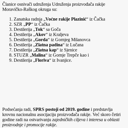
Članice osnivači udruženja Udruženja proizvođača rakije
Moravičko-Raškog okruga su:
Zanatska radnja „
Voćne rakije Plazinić
“ iz Čačka
SZR „
PP
“ iz Čačka
Destilerija „
Tok
“ sa Goča
Destilerija „
Akov
“ iz Kraljeva
Destilerija „
Gorda
“ iz Gornjeg Milanovca
Destilerija „
Zlatna padina
“ iz Lučana
Destilerija „
Zlatna kap
“ iz Sjenice
STUZR „
Malina
“ iz Gornje Trepče kao i
Destilerija „
Floriva
“ iz Ivanjice.
Podsećanja radi,
SPRS postoji od 2019. godine
i predstavlja
krovnu nacionalnu asocijaciju proizvođača rakije. Već skoro četiri
godine radi na ostvarivanju
zajedničkih ciljeva i interesa u oblasti
proizvodnje i promocije rakije
.