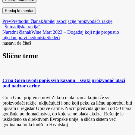
Prev
Prethodni članak
Jubilej asocijacije proizvođača rakije
„Šumadijska rakija“
Naredni članak
Wine Mart 2023 – Događaj koji nije propustio
nijedan pravi hedonista
Sledeći
nastavi da čitaš
Slične teme
Crna Gora uvodi popis svih kazana – svaki proizvođač ulazi
pod nadzor carine
Crna Gora priprema novi Zakon o akcizama kojim će svi
proizvođači rakije, uključujući i one koji peku za ličnu upotrebu, biti
upisani u registar Uprave carine. Nacrt predviđa granicu od 50 litara
godišnje po domaćinstvu, do koje se ne plaća akciza. Rešenje je
usklađeno sa direktivom Evropske unije, a sličan sistem već
godinama funkcioniše u Hrvatskoj.