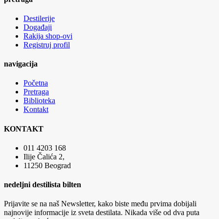
Destilerije
Događaji
Rakija shop-ovi
Registruj profil
navigacija
Početna
Pretraga
Biblioteka
Kontakt
KONTAKT
011 4203 168
Ilije Čalića 2,
11250 Beograd
nedeljni destilista bilten
Prijavite se na naš Newsletter, kako biste među prvima dobijali
najnovije informacije iz sveta destilata. Nikada više od dva puta