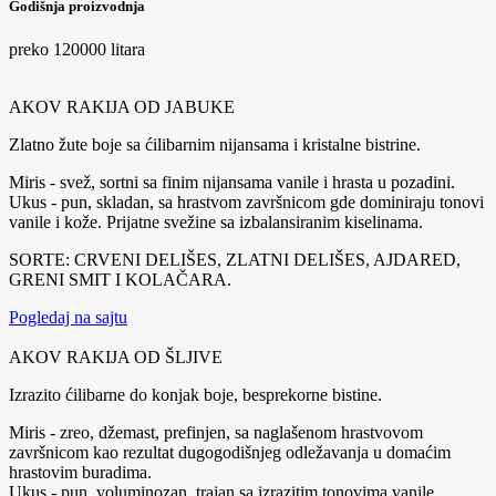
Godišnja proizvodnja
preko 120000 litara
AKOV RAKIJA OD JABUKE
Zlatno žute boje sa ćilibarnim nijansama i kristalne bistrine.
Miris - svež, sortni sa finim nijansama vanile i hrasta u pozadini.
Ukus - pun, skladan, sa hrastvom završnicom gde dominiraju tonovi
vanile i kože. Prijatne svežine sa izbalansiranim kiselinama.
SORTE: CRVENI DELIŠES, ZLATNI DELIŠES, AJDARED,
GRENI SMIT I KOLAČARA.
Pogledaj na sajtu
AKOV RAKIJA OD ŠLJIVE
Izrazito ćilibarne do konjak boje, besprekorne bistine.
Miris - zreo, džemast, prefinjen, sa naglašenom hrastvovom
završnicom kao rezultat dugogodišnjeg odležavanja u domaćim
hrastovim buradima.
Ukus - pun, voluminozan, trajan sa izrazitim tonovima vanile,