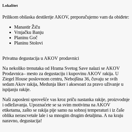
Lokalitet
Prilikom obilaska destilerije AKOV, preporučujemo vam da obiđete:
Manastir Žiču
Vrnjačku Banju
Planinu Goč
Planinu Stolovi
Privatna degustacija u AKOV prodavnici
Na nekoliko trenutaka od Hrama Svetog Save nalazi se AKOV
Prodavnica– mesto za degustaciju i kupovinu AKOV rakija. U
Ziegel House poslovnom centru, Nebojšina 36, čuvaju se svih
sedam Akov rakija, Medunja liker i aksesoari za pravo uživanje u
ispijanju rakije.
Naši zaposleni sprovešće vas kroz priču nastanka rakije, proizvodnje
i odležavanja. Upoznaćete se sa svim motivima na AKOV
etiketama, zašto se rakija pije samo na sobnoj temperaturi i iz čaše
oblika nerascvetale lale i sa mnogim drugim detaljima. A na kraju
naravno, degustacija!