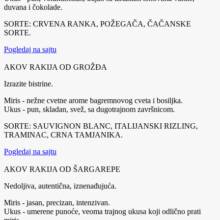
duvana i čokolade.
SORTE: CRVENA RANKA, POŽEGAČA, ČAČANSKE
SORTE.
Pogledaj na sajtu
AKOV RAKIJA OD GROŽĐA
Izrazite bistrine.
Miris - nežne cvetne arome bagremnovog cveta i bosiljka.
Ukus - pun, skladan, svež, sa dugotrajnom završnicom.
SORTE: SAUVIGNON BLANC, ITALIJANSKI RIZLING,
TRAMINAC, CRNA TAMJANIKA.
Pogledaj na sajtu
AKOV RAKIJA OD ŠARGAREPE
Nedoljiva, autentična, iznenađujuća.
Miris - jasan, precizan, intenzivan.
Ukus - umerene punoće, veoma trajnog ukusa koji odlično prati