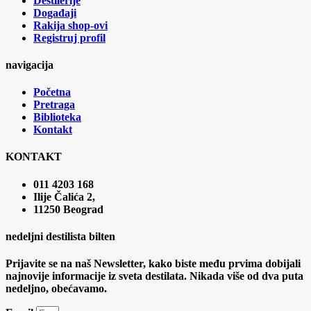
Destilerije
Događaji
Rakija shop-ovi
Registruj profil
navigacija
Početna
Pretraga
Biblioteka
Kontakt
KONTAKT
011 4203 168
Ilije Čalića 2,
11250 Beograd
nedeljni destilista bilten
Prijavite se na naš Newsletter, kako biste među prvima dobijali
najnovije informacije iz sveta destilata. Nikada više od dva puta
nedeljno, obećavamo.