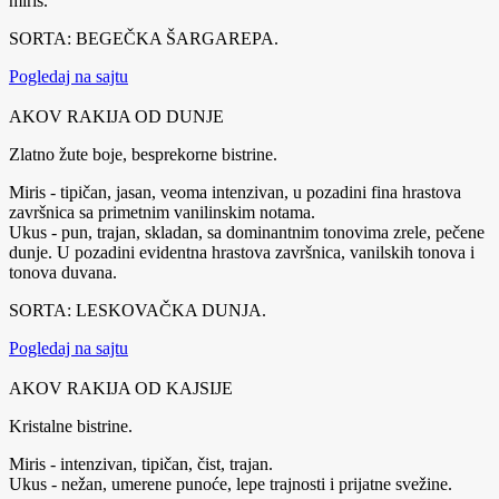
miris.
SORTA: BEGEČKA ŠARGAREPA.
Pogledaj na sajtu
AKOV RAKIJA OD DUNJE
Zlatno žute boje, besprekorne bistrine.
Miris - tipičan, jasan, veoma intenzivan, u pozadini fina hrastova
završnica sa primetnim vanilinskim notama.
Ukus - pun, trajan, skladan, sa dominantnim tonovima zrele, pečene
dunje. U pozadini evidentna hrastova završnica, vanilskih tonova i
tonova duvana.
SORTA: LESKOVAČKA DUNJA.
Pogledaj na sajtu
AKOV RAKIJA OD KAJSIJE
Kristalne bistrine.
Miris - intenzivan, tipičan, čist, trajan.
Ukus - nežan, umerene punoće, lepe trajnosti i prijatne svežine.