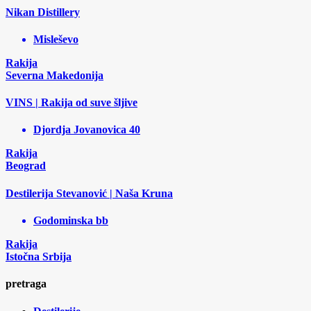
Nikan Distillery
Misleševo
Rakija
Severna Makedonija
VINS | Rakija od suve šljive
Djordja Jovanovica 40
Rakija
Beograd
Destilerija Stevanović | Naša Kruna
Godominska bb
Rakija
Istočna Srbija
pretraga