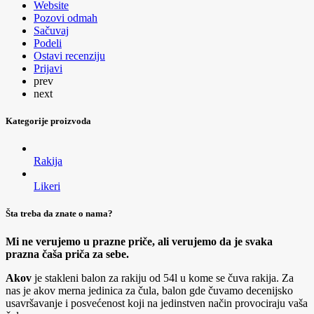
Website
Pozovi odmah
Sačuvaj
Podeli
Ostavi recenziju
Prijavi
prev
next
Kategorije proizvoda
Rakija
Likeri
Šta treba da znate o nama?
Mi ne verujemo u prazne priče, ali verujemo da je svaka
prazna čaša priča za sebe.
Akov
je stakleni balon za rakiju od 54l u kome se čuva rakija. Za
nas je akov merna jedinica za čula, balon gde čuvamo decenijsko
usavršavanje i posvećenost koji na jedinstven način provociraju vaša