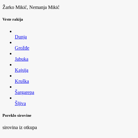
Žarko Mikić, Nemanja Mikić
Vrste rakija
Dunja
Grožđe
Jabuka
Kajsija
Kruška
Šargarepa
Šljiva
Poreklo sirovine
sirovina iz otkupa