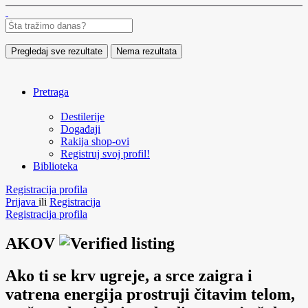
Pregledaj sve rezultate
Nema rezultata
Pretraga
Destilerije
Događaji
Rakija shop-ovi
Registruj svoj profil!
Biblioteka
Registracija profila
Prijava
ili
Registracija
Registracija profila
AKOV
Ako ti se krv ugreje, a srce zaigra i
vatrena energija prostruji čitavim telom,