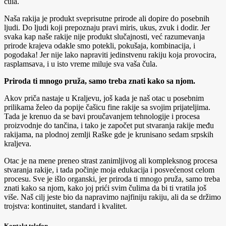
čula.
Naša rakija je produkt sveprisutne prirode ali dopire do posebnih
ljudi. Do ljudi koji prepoznaju pravi miris, ukus, zvuk i dodir. Jer
svaka kap naše rakije nije produkt slučajnosti, već razumevanja
prirode krajeva odakle smo potekli, pokušaja, kombinacija, i
pogodaka! Jer nije lako napraviti jedinstvenu rakiju koja provocira,
rasplamsava, i u isto vreme miluje sva vaša čula.
Priroda ti mnogo pruža, samo treba znati kako sa njom.
Akov priča nastaje u Kraljevu, još kada je naš otac u posebnim
prilikama želeo da popije čašicu fine rakije sa svojim prijateljima.
Tada je krenuo da se bavi proučavanjem tehnologije i procesa
proizvodnje do tančina, i tako je započet put stvaranja rakije među
rakijama, na plodnoj zemlji Raške gde je krunisano sedam srpskih
kraljeva.
Otac je na mene preneo strast zanimljivog ali kompleksnog procesa
stvaranja rakije, i tada počinje moja edukacija i posvećenost celom
procesu. Sve je išlo organski, jer priroda ti mnogo pruža, samo treba
znati kako sa njom, kako joj prići svim čulima da bi ti vratila još
više. Naš cilj jeste bio da napravimo najfiniju rakiju, ali da se držimo
trojstva: kontinuitet, standard i kvalitet.
Kontakt telefon