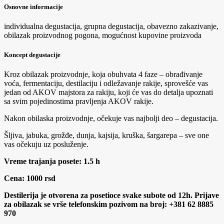
Osnovne informacije
individualna degustacija, grupna degustacija, obavezno zakazivanje,
obilazak proizvodnog pogona, mogućnost kupovine proizvoda
Koncept degustacije
Kroz obilazak proizvodnje, koja obuhvata 4 faze – obrađivanje
voća, fermentaciju, destilaciju i odležavanje rakije, sprovešće vas
jedan od AKOV majstora za rakiju, koji će vas do detalja upoznati
sa svim pojedinostima pravljenja AKOV rakije.
Nakon obilaska proizvodnje, očekuje vas najbolji deo – degustacija.
Šljiva, jabuka, grožđe, dunja, kajsija, kruška, šargarepa – sve one
vas očekuju uz posluženje.
Vreme trajanja posete: 1.5 h
Cena: 1000 rsd
Destilerija je otvorena za posetioce svake subote od 12h. Prijave
za obilazak se vrše telefonskim pozivom na broj: +381 62 8885
970