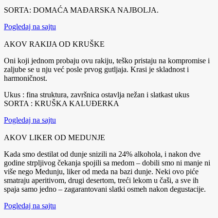
SORTA: DOMAĆA MAĐARSKA NAJBOLJA.
Pogledaj na sajtu
AKOV RAKIJA OD KRUŠKE
Oni koji jednom probaju ovu rakiju, teško pristaju na kompromise i
zaljube se u nju već posle prvog gutljaja. Krasi je skladnost i
harmoničnost.
Ukus : fina struktura, završnica ostavlja nežan i slatkast ukus
SORTA : KRUŠKA KALUĐERKA
Pogledaj na sajtu
AKOV LIKER OD MEDUNJE
Kada smo destilat od dunje snizili na 24% alkohola, i nakon dve
godine strpljivog čekanja spojili sa medom – dobili smo ni manje ni
više nego Medunju, liker od meda na bazi dunje. Neki ovo piće
smatraju aperitivom, drugi desertom, treći lekom u čaši, a sve ih
spaja samo jedno – zagarantovani slatki osmeh nakon degustacije.
Pogledaj na sajtu