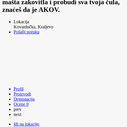
mašta zakovitla i probudi sva tvoja čula,
znaćeš da je AKOV.
Lokacija
Kovanlučka, Kraljevo
Pošalji poruku
Profil
Proizvodi
Degustacija
Ocene
0
prev
next
Idi na lokaciju