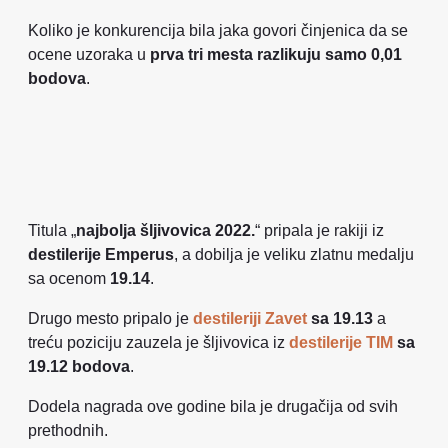
Koliko je konkurencija bila jaka govori činjenica da se
ocene uzoraka u
prva tri mesta razlikuju samo 0,01
bodova
.
Titula „
najbolja šljivovica 2022.
“ pripala je rakiji iz
destilerije Emperus
, a dobilja je veliku zlatnu medalju
sa ocenom
19.14
.
Drugo mesto pripalo je
destileriji Zavet
sa 19.13
a
treću poziciju zauzela je šljivovica iz
destilerije TIM
sa
19.12 bodova
.
Dodela nagrada ove godine bila je drugačija od svih
prethodnih.