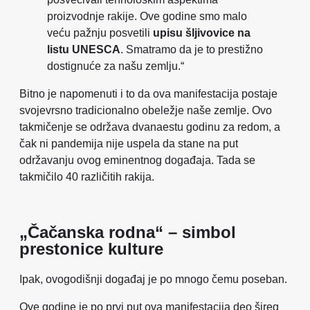
proizvodnje rakije. Ove godine smo malo
veću pažnju posvetili
upisu šljivovice na
listu UNESCA
. Smatramo da je to prestižno
dostignuće za našu zemlju.“
Bitno je napomenuti i to da ova manifestacija postaje
svojevrsno tradicionalno obeležje naše zemlje. Ovo
takmičenje se održava dvanaestu godinu za redom, a
čak ni pandemija nije uspela da stane na put
održavanju ovog eminentnog događaja. Tada se
takmičilo 40 različitih rakija.
„Čačanska rodna“ – simbol
prestonice kulture
Ipak, ovogodišnji događaj je po mnogo čemu poseban.
Ove godine je po prvi put ova manifestacija deo šireg