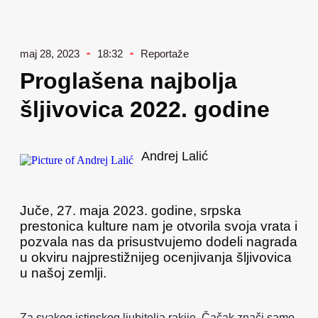
maj 28, 2023
18:32
Reportaže
Proglašena najbolja
šljivovica 2022. godine
Andrej Lalić
Juče, 27. maja 2023. godine, srpska
prestonica kulture nam je otvorila svoja vrata i
pozvala nas da prisustvujemo dodeli nagrada
u okviru najprestižnijeg ocenjivanja šljivovica
u našoj zemlji.
Za svakog istinskog ljubitelja rakije, Čačak znači samo