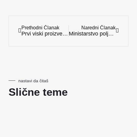
Prethodni Članak
Naredni Članak
Prvi viski proizveden veštačkom inteligencijom: Povod za promene u alkoholnoj industriji uz uticaj ChatGPT-a
Ministarstvo poljoprivrede otvorilo je konkurs za subvencije za podizanje zasada voćaka i hmelja
nastavi da čitaš
Slične teme