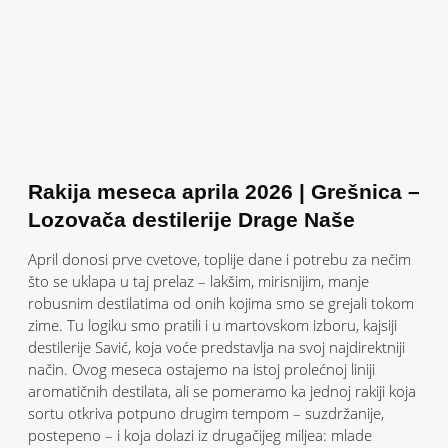
Rakija meseca aprila 2026 | Grešnica –
Lozovača destilerije Drage Naše
April donosi prve cvetove, toplije dane i potrebu za nečim
što se uklapa u taj prelaz – lakšim, mirisnijim, manje
robusnim destilatima od onih kojima smo se grejali tokom
zime. Tu logiku smo pratili i u martovskom izboru, kajsiji
destilerije Savić, koja voće predstavlja na svoj najdirektniji
način. Ovog meseca ostajemo na istoj prolećnoj liniji
aromatičnih destilata, ali se pomeramo ka jednoj rakiji koja
sortu otkriva potpuno drugim tempom – suzdržanije,
postepeno – i koja dolazi iz drugačijeg miljea: mlade