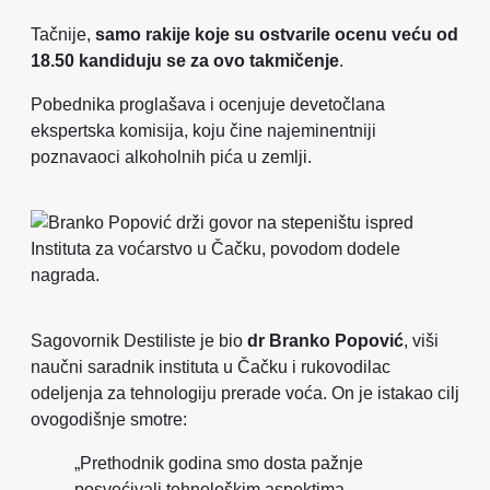
Tačnije,
samo rakije koje su ostvarile ocenu veću od
18.50 kandiduju se za ovo takmičenje
.
Pobednika proglašava i ocenjuje devetočlana
ekspertska komisija, koju čine najeminentniji
poznavaoci alkoholnih pića u zemlji.
Sagovornik Destiliste je bio
dr Branko Popović
, viši
naučni saradnik instituta u Čačku i rukovodilac
odeljenja za tehnologiju prerade voća. On je istakao cilj
ovogodišnje smotre:
„Prethodnik godina smo dosta pažnje
posvećivali tehnološkim aspektima