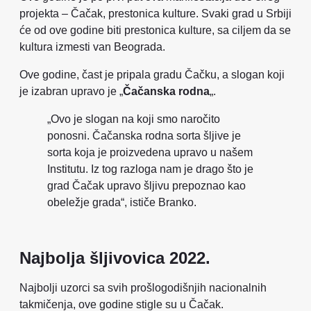
projekta – Čačak, prestonica kulture. Svaki grad u Srbiji
će od ove godine biti prestonica kulture, sa ciljem da se
kultura izmesti van Beograda.
Ove godine, čast je pripala gradu Čačku, a slogan koji
je izabran upravo je „
Čačanska rodna
„.
„Ovo je slogan na koji smo naročito
ponosni. Čačanska rodna sorta šljive je
sorta koja je proizvedena upravo u našem
Institutu. Iz tog razloga nam je drago što je
grad Čačak upravo šljivu prepoznao kao
obeležje grada“, ističe Branko.
Najbolja šljivovica 2022.
Najbolji uzorci sa svih prošlogodišnjih nacionalnih
takmičenja, ove godine stigle su u Čačak.