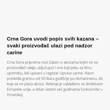
Crna Gora uvodi popis svih kazana –
svaki proizvođač ulazi pod nadzor
carine
Crna Gora priprema novi Zakon o akcizama kojim će svi
proizvođači rakije, uključujući i one koji peku za ličnu
upotrebu, biti upisani u registar Uprave carine. Nacrt
predviđa granicu od 50 litara godišnje po domaćinstvu, do
koje se ne plaća akciza. Rešenje je usklađeno sa direktivom
Evropske unije, a sličan sistem već godinama funkcioniše u
Hrvatskoj.