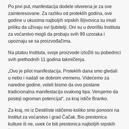
Po prvi put, manfestacija dodele otvorena je za sve
zainteresovane. Za razliku od proteklih godina, ove
godine u ukusima najboljih srpskih šljivovica su imali
priliku da uživaju svi ljubitelji. Oni su u dvorištu Instituta
za voćarstvo mogli da probaju svih 99 uzoraka i
upoznaju se sa proizvođačima.
Na platou Instituta, svoje proizvode izložili su pobednici
svih prethodnih 11 godina takmičenja.
„Ovo je pilot manifestacija. Proteklih dana smo gledali
u nebo i nadali se dobrom vremenu. Videćemo za
naredne godine, voleli bismo da ovo postane
tradicionalna manifestacija ovakvog tipa. Verujemo da
postoji ogroman potencijal“, za kraj ističe Branko.
Za kraj, mi iz Destiliste ističemo koliko smo ponosni na
Institut za voćarstvo i grad Čačak. Bio prestonica
kulture ili ne, uvek će biti prestonica najboljih srpskih