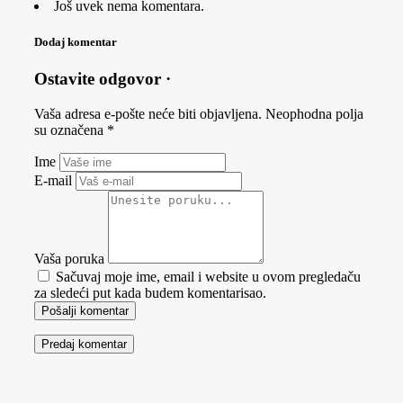
Još uvek nema komentara.
Dodaj komentar
Ostavite odgovor ·
Vaša adresa e-pošte neće biti objavljena.
Neophodna polja
su označena
*
Ime
E-mail
Vaša poruka
Sačuvaj moje ime, email i website u ovom pregledaču
za sledeći put kada budem komentarisao.
Pošalji komentar