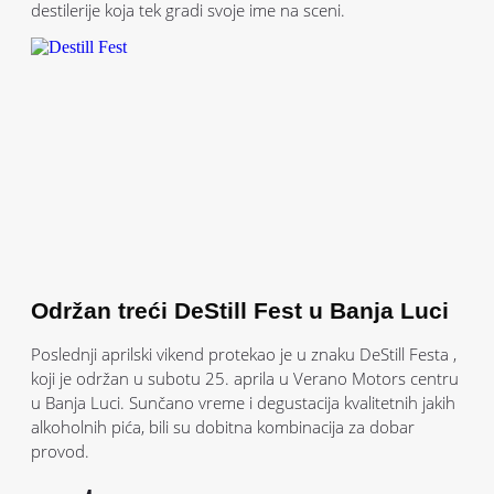
destilerije koja tek gradi svoje ime na sceni.
Održan treći DeStill Fest u Banja Luci
Poslednji aprilski vikend protekao je u znaku DeStill Festa ,
koji je održan u subotu 25. aprila u Verano Motors centru
u Banja Luci. Sunčano vreme i degustacija kvalitetnih jakih
alkoholnih pića, bili su dobitna kombinacija za dobar
provod.