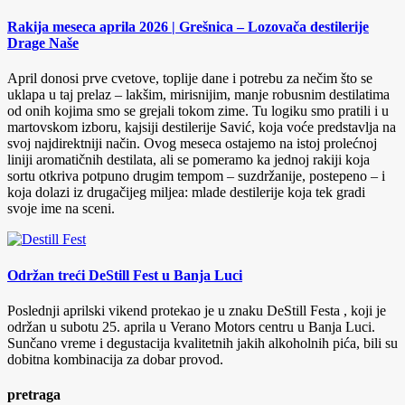
Rakija meseca aprila 2026 | Grešnica – Lozovača destilerije
Drage Naše
April donosi prve cvetove, toplije dane i potrebu za nečim što se
uklapa u taj prelaz – lakšim, mirisnijim, manje robusnim destilatima
od onih kojima smo se grejali tokom zime. Tu logiku smo pratili i u
martovskom izboru, kajsiji destilerije Savić, koja voće predstavlja na
svoj najdirektniji način. Ovog meseca ostajemo na istoj prolećnoj
liniji aromatičnih destilata, ali se pomeramo ka jednoj rakiji koja
sortu otkriva potpuno drugim tempom – suzdržanije, postepeno – i
koja dolazi iz drugačijeg miljea: mlade destilerije koja tek gradi
svoje ime na sceni.
Održan treći DeStill Fest u Banja Luci
Poslednji aprilski vikend protekao je u znaku DeStill Festa , koji je
održan u subotu 25. aprila u Verano Motors centru u Banja Luci.
Sunčano vreme i degustacija kvalitetnih jakih alkoholnih pića, bili su
dobitna kombinacija za dobar provod.
pretraga