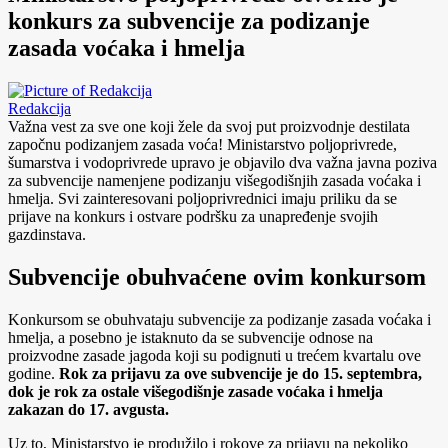
konkurs za subvencije za podizanje
zasada voćaka i hmelja
Redakcija
Važna vest za sve one koji žele da svoj put proizvodnje destilata
započnu podizanjem zasada voća! Ministarstvo poljoprivrede,
šumarstva i vodoprivrede upravo je objavilo dva važna javna poziva
za subvencije namenjene podizanju višegodišnjih zasada voćaka i
hmelja. Svi zainteresovani poljoprivrednici imaju priliku da se
prijave na konkurs i ostvare podršku za unapređenje svojih
gazdinstava.
Subvencije obuhvaćene ovim konkursom
Konkursom se obuhvataju subvencije za podizanje zasada voćaka i
hmelja, a posebno je istaknuto da se subvencije odnose na
proizvodne zasade jagoda koji su podignuti u trećem kvartalu ove
godine.
Rok za prijavu za ove subvencije je do 15. septembra,
dok je rok za ostale višegodišnje zasade voćaka i hmelja
zakazan do 17. avgusta.
Uz to, Ministarstvo je produžilo i rokove za prijavu na nekoliko