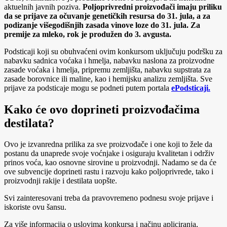
aktuelnih javnih poziva.
Poljoprivredni proizvođači imaju priliku
da se prijave za očuvanje genetičkih resursa do 31. jula, a za
podizanje višegodišnjih zasada vinove loze do 31. jula. Za
premije za mleko, rok je produžen do 3. avgusta.
Podsticaji koji su obuhvaćeni ovim konkursom uključuju podršku za
nabavku sadnica voćaka i hmelja, nabavku naslona za proizvodne
zasade voćaka i hmelja, pripremu zemljišta, nabavku supstrata za
zasade borovnice ili maline, kao i hemijsku analizu zemljišta. Sve
prijave za podsticaje mogu se podneti putem portala
ePodsticaji.
Kako će ovo doprineti proizvođačima
destilata?
Ovo je izvanredna prilika za sve proizvođače i one koji to žele da
postanu da unaprede svoje voćnjake i osiguraju kvalitetan i održiv
prinos voća, kao osnovne sirovine u proizvodnji. Nadamo se da će
ove subvencije doprineti rastu i razvoju kako poljoprivrede, tako i
proizvodnji rakije i destilata uopšte.
Svi zainteresovani treba da pravovremeno podnesu svoje prijave i
iskoriste ovu šansu.
Za više informacija o uslovima konkursa i načinu apliciranja,