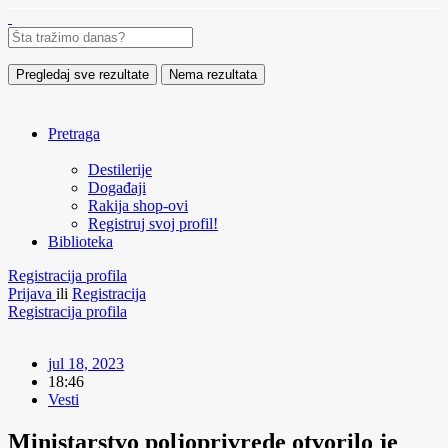
Pregledaj sve rezultate
Nema rezultata
Pretraga
Destilerije
Događaji
Rakija shop-ovi
Registruj svoj profil!
Biblioteka
Registracija profila
Prijava
ili
Registracija
Registracija profila
jul 18, 2023
18:46
Vesti
Ministarstvo poljoprivrede otvorilo je