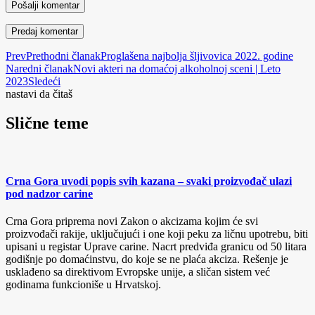
Pošalji komentar
Prev
Prethodni članak
Proglašena najbolja šljivovica 2022. godine
Naredni članak
Novi akteri na domaćoj alkoholnoj sceni | Leto
2023
Sledeći
nastavi da čitaš
Slične teme
Crna Gora uvodi popis svih kazana – svaki proizvođač ulazi
pod nadzor carine
Crna Gora priprema novi Zakon o akcizama kojim će svi
proizvođači rakije, uključujući i one koji peku za ličnu upotrebu, biti
upisani u registar Uprave carine. Nacrt predviđa granicu od 50 litara
godišnje po domaćinstvu, do koje se ne plaća akciza. Rešenje je
usklađeno sa direktivom Evropske unije, a sličan sistem već
godinama funkcioniše u Hrvatskoj.