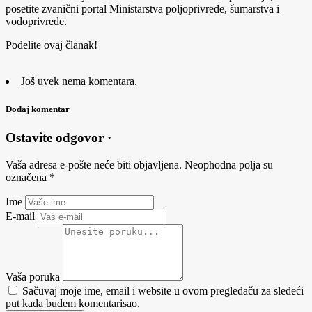
posetite zvanični portal Ministarstva poljoprivrede, šumarstva i
vodoprivrede.
Podelite ovaj članak!
Još uvek nema komentara.
Dodaj komentar
Ostavite odgovor ·
Vaša adresa e-pošte neće biti objavljena.
Neophodna polja su
označena
*
Ime
E-mail
Vaša poruka
Sačuvaj moje ime, email i website u ovom pregledaču za sledeći
put kada budem komentarisao.