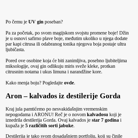
Po čemu je
UV gin
poseban?
Pa za početak, po svom magijskom svojstu promene boje! Džin
je u osnovi safirno plave boje, međutim ukoliko u njega dodate
par kapi citrusa ili odabranog tonika njegova boja postaje ultra
ljubičasta.
Pored ove osobine koja će biti zanimljiva, posebno ljubiteljima
miksologije, ovaj gin odlikuju miris sveže kleke, protkan
citrusnim notama i ukus limuna i narandžine kore.
Kako menja boju? Pogledajte
ovde
.
Aron – kalvados iz destilerije Gorda
Kraj jula pamtićemo po nesvakidašnjim vremenskim
nepogodama i ARONU! Reč je o novom
kalvadosu
koji je
iznedrila destilerija Gorda. Ovaj kalvados je
star 7 godina
i
kupaža je
5 različitih sorti jabuke
.
Destilerija je tako svom dosadašnjem portfoliu, koji su činile