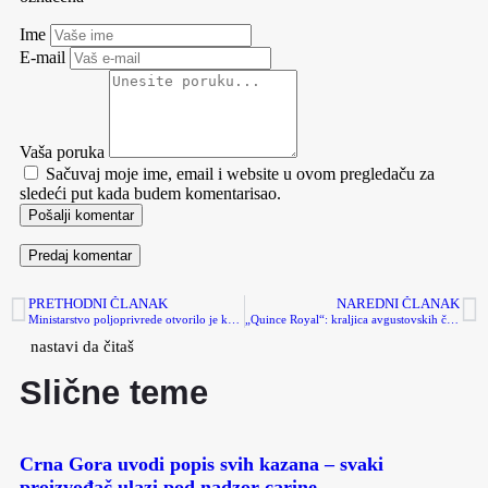
Ime
E-mail
Vaša poruka
Sačuvaj moje ime, email i website u ovom pregledaču za
sledeći put kada budem komentarisao.
Pošalji komentar
PRETHODNI ČLANAK
NAREDNI ČLANAK
Ministarstvo poljoprivrede otvorilo je konkurs za subvencije za podizanje zasada voćaka i hmelja
„Quince Royal“: kraljica avgustovskih čulnih užitaka | Rakija meseca
nastavi da čitaš
Slične teme
Crna Gora uvodi popis svih kazana – svaki
proizvođač ulazi pod nadzor carine