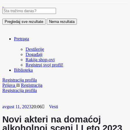
Pregledaj sve rezultate
Nema rezultata
Pretraga
Destilerije
Događaji
Rakija shop-ovi
Registruj svoj profil!
Biblioteka
Registracija profila
Prijava
ili
Registracija
Registracija profila
avgust 11, 2023
20:06
Vesti
Novi akteri na domaćoj
alkoholnoj sceni | Leto 2023