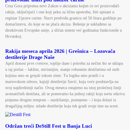
Crna Gora priprema novi Zakon o akcizama kojim će svi proizvođači
rakije, uključujući i one koji peku za ličnu upotrebu, biti upisani u
registar Uprave carine. Nacrt predviđa granicu od 50 litara godišnje po
domaćinstvu, do koje se ne plaća akciza. Rešenje je usklađeno sa
direktivom Evropske unije, a sličan sistem već godinama funkcioniše u
Hrvatskoj.
Rakija meseca aprila 2026 | Grešnica – Lozovača
destilerije Drage Naše
April donosi prve cvetove, toplije dane i potrebu za nečim što se uklapa
u taj prelaz – lakšim, mirisnijim, manje robusnim destilatima od onih
kojima smo se grejali tokom zime. Tu logiku smo pratili i u
martovskom izboru, kajsiji destilerije Savić, koja voće predstavlja na
svoj najdirektniji način. Ovog meseca ostajemo na istoj prolećnoj liniji
aromatičnih destilata, ali se pomeramo ka jednoj rakiji koja sortu otkriva
potpuno drugim tempom – suzdržanije, postepeno – i koja dolazi iz
drugačijeg miljea: mlade destilerije koja tek gradi svoje ime na sceni.
Održan treći DeStill Fest u Banja Luci