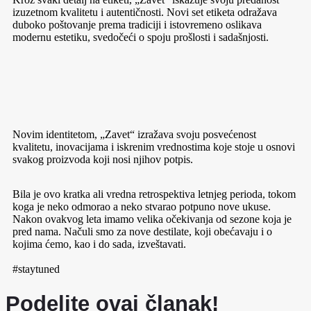
izuzetnom kvalitetu i autentičnosti. Novi set etiketa odražava
duboko poštovanje prema tradiciji i istovremeno oslikava
modernu estetiku, svedočeći o spoju prošlosti i sadašnjosti.
Novim identitetom, „Zavet“ izražava svoju posvećenost
kvalitetu, inovacijama i iskrenim vrednostima koje stoje u osnovi
svakog proizvoda koji nosi njihov potpis.
Bila je ovo kratka ali vredna retrospektiva letnjeg perioda, tokom
koga je neko odmorao a neko stvarao potpuno nove ukuse.
Nakon ovakvog leta imamo velika očekivanja od sezone koja je
pred nama. Načuli smo za nove destilate, koji obećavaju i o
kojima ćemo, kao i do sada, izveštavati.
#staytuned
Podelite ovaj članak!