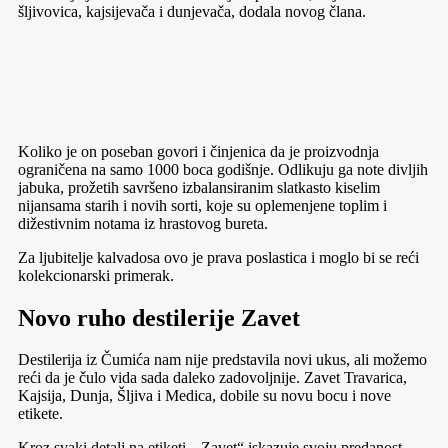
šljivovica, kajsijevača i dunjevača, dodala novog člana.
Koliko je on poseban govori i činjenica da je proizvodnja
ograničena na samo 1000 boca godišnje. Odlikuju ga note divljih
jabuka, prožetih savršeno izbalansiranim slatkasto kiselim
nijansama starih i novih sorti, koje su oplemenjene toplim i
dižestivnim notama iz hrastovog bureta.
Za ljubitelje kalvadosa ovo je prava poslastica i moglo bi se reći
kolekcionarski primerak.
Novo ruho destilerije Zavet
Destilerija iz Čumića nam nije predstavila novi ukus, ali možemo
reći da je čulo vida sada daleko zadovoljnije. Zavet Travarica,
Kajsija, Dunja, Šljiva i Medica, dobile su novu bocu i nove
etikete.
Kroz svaki detalj na etiketi, „Zavet“ iskazuje svoju predanost