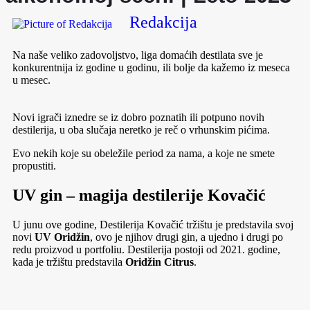
Redakcija
Na naše veliko zadovoljstvo, liga domaćih destilata sve je
konkurentnija iz godine u godinu, ili bolje da kažemo iz meseca
u mesec.
Novi igrači iznedre se iz dobro poznatih ili potpuno novih
destilerija, u oba slučaja neretko je reč o vrhunskim pićima.
Evo nekih koje su obeležile period za nama, a koje ne smete
propustiti.
UV gin – magija destilerije Kovačić
U junu ove godine, Destilerija Kovačić tržištu je predstavila svoj
novi
UV Oridžin
, ovo je njihov drugi gin, a ujedno i drugi po
redu proizvod u portfoliu. Destilerija postoji od 2021. godine,
kada je tržištu predstavila
Oridžin Citrus
.