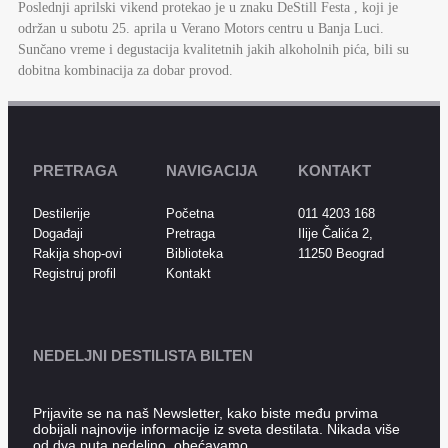
Poslednji aprilski vikend protekao je u znaku DeStill Festa , koji je
održan u subotu 25. aprila u Verano Motors centru u Banja Luci.
Sunčano vreme i degustacija kvalitetnih jakih alkoholnih pića, bili su
dobitna kombinacija za dobar provod.
PRETRAGA
NAVIGACIJA
KONTAKT
Destilerije
Početna
011 4203 168
Događaji
Pretraga
Ilije Čalića 2,
Rakija shop-ovi
Biblioteka
11250 Beograd
Registruj profil
Kontakt
NEDELJNI DESTILISTA BILTEN
Prijavite se na naš Newsletter, kako biste među prvima
dobijali najnovije informacije iz sveta destilata. Nikada više
od dva puta nedeljno, obećavamo.