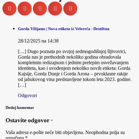
Gorda Vilijams | Nova etiketa iz Velereča - Destilista
28/12/2025 na 14:38
[…] Dugo poznata po svojoj sedmogodišnjoj šljivovici,
Gorda nas je prethodnih nekoliko godina obradovala
kompletnim redizajnom i jednim prelepim osvežavanjem
identiteta, kao i uvođenjem nekoliko novih etiketa: Gorda
Kajsije, Gorda Dunje i Gorda Arona – prvoklasne rakije
od jabukovog vina predstavljene tokom leta 2023. godine.
[…]
Odgovori
Dodaj komentar
Ostavite odgovor ·
Vaša adresa e-pošte neće biti objavljena.
Neophodna polja su
označena
*