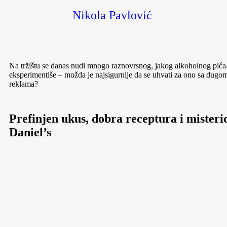
Nikola Pavlović
Na tržištu se danas nudi mnogo raznovrsnog, jakog alkoholnog pi
eksperimentiše – možda je najsigurnije da se uhvati za ono sa dugom t
reklama?
Prefinjen ukus, dobra receptura i misteri
Daniel’s