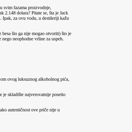
a u svim fazama proizvodnje,
k 2.148 dolara? Pitate se, šta je Jack
 Ipak, za ovu vodu, u destileriji kažu
besa što ga nije mogao otvoriti) što je
iše nego neophodne vrline za uspeh.
ijom ovog luksuznog alkoholnog pića,
je skladište najverovatnije posetio
o autentičnost ove priče nije u