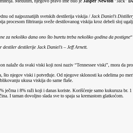
zumitelja. Međutim, njegovo pravo ime bilo je
Jasper Newton
“Jack”
Da
ednu od najpoznatijih svetskih destilerija viskija /
Jack Daniel’s Distiller
ija procesom filtriranja sveže destilovanog viskija kroz debeli sloj ugal
ne za nekoliko dana ono što buretu treba nekoliko godina da postigne
“
 destiler destilerije Jack Daniel’s – Jeff Arnett.
on nalaže da svaki viski koji nosi naziv “Tennessee viski”, mora da pro
 što njegov viski i potvrđuje. Od njegove sklonosti ka odelima po meri,
likovanju ukusa viskija do same flaše.
ječma i 8% raži koji i danas koriste. Korišćenje samo kukuruza br. 1 kv
čina. I taman dovoljno slada sve to spaja sa kremastom glatkoćom.