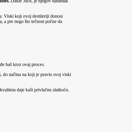
niel.
Dakle
Jack
, je njegov nadimak
y.
Viski koji ovoj destileriji donosi
ja, a pre nego što tečnost počne da
đe baš kroz ovaj proces.
 do načina na koji je pravio svoj viski
aliteta daje kaši privlačnu slatkoću.