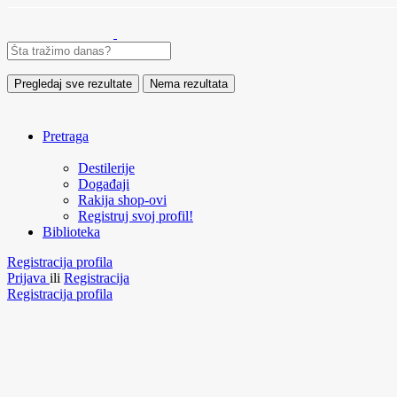
Pregledaj sve rezultate
Nema rezultata
Pretraga
Destilerije
Događaji
Rakija shop-ovi
Registruj svoj profil!
Biblioteka
Registracija profila
Prijava
ili
Registracija
Registracija profila