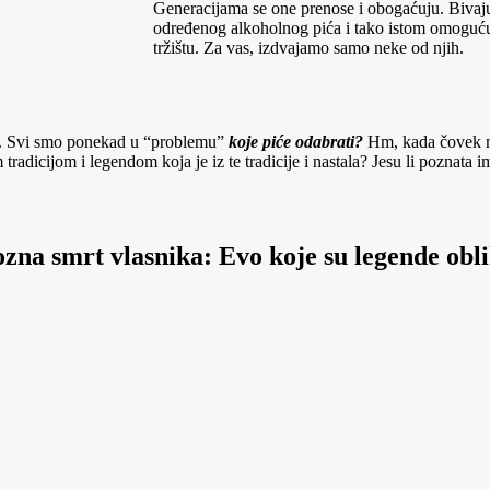
Generacijama se one prenose i obogaćuju. Bivaju 
određenog alkoholnog pića i tako istom omogućuj
tržištu. Za vas, izdvajamo samo neke od njih.
ća. Svi smo ponekad u “problemu”
koje piće odabrati?
Hm, kada čovek ma
radicijom i legendom koja je iz te tradicije i nastala? Jesu li poznata i
ozna smrt vlasnika: Evo koje su legende obli