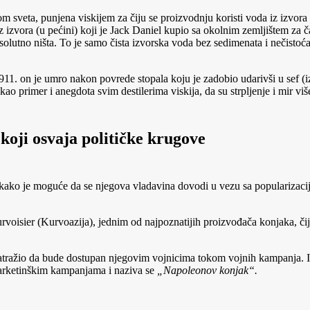
om sveta, punjena viskijem za čiju se proizvodnju koristi voda iz izvor
iz izvora (u pećini) koji je Jack Daniel kupio sa okolnim zemljištem za ča
lutno ništa. To je samo čista izvorska voda bez sedimenata i nečistoća.
1. on je umro nakon povrede stopala koju je zadobio udarivši u sef (iz 
 kao primer i anegdota svim destilerima viskija, da su strpljenje i mir v
oji osvaja političke krugove
 kako je moguće da se njegova vladavina dovodi u vezu sa popularizac
isier (Kurvoazija), jednim od najpoznatijih proizvođača konjaka, čije 
tražio da bude dostupan njegovim vojnicima tokom vojnih kampanja. Iak
marketinškim kampanjama i naziva se
„Napoleonov konjak“.