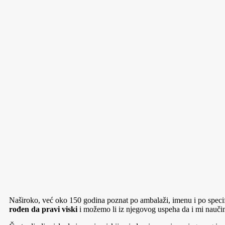
Naširoko, već oko 150 godina poznat po ambalaži, imenu i po specifi
rođen da pravi viski
i možemo li iz njegovog uspeha da i mi nauč