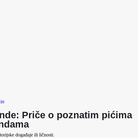
in
nde: Priče o poznatim pićima
endama
rijske događaje ili ličnosti.