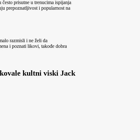
često prisutne u trenucima ispijanja
u prepoznatljivost i popularnost na
lo razmisli i ne želi da
mena i poznati likovi, takođe dobra
kovale kultni viski Jack