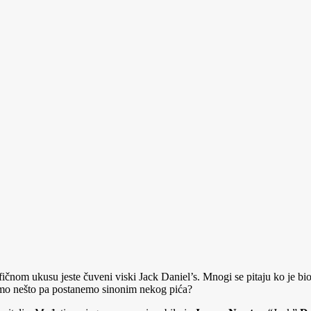
čnom ukusu jeste čuveni viski Jack Daniel’s. Mnogi se pitaju ko je bio 
imo nešto pa postanemo sinonim nekog pića?