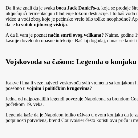
Da li ste znali da je svaka
boca Jack Daniel’s-a,
koja se prodaje šir
uključujući fermentaciju i hladjenje tokom destilacije. I to baš voda 
video u vodi zbog koje je pećinsko vrelo bilo toliko neophodno? Apso
da je
krvotok njihovog viskija
.
A da li vam je poznat
način smrti ovog velikana?
Naime, godine 191
kasnije dovelo do opasne infekcije. Baš taj događaj, danas se koristi
Vojskovođa sa čašom: Legenda o konjaku k
Kakve i ima li veze najveći voskovođa svih vremena sa konjakom i
posebno u
vojnim i političkim krugovima
?
Jedna od najpoznatijih legendi povezuje Napoleona sa brendom Courvo
početkom 19. veka.
Legenda kaže da je Napoleon toliko uživao u ovom konjaku da je za
potpunosti potvrđena, brend Courvoisier često koristi ovu priču u 