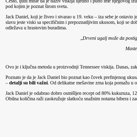
Često, ljudi misle da je naziv viskija ujedno i puno ime njegovog i
pod kojim je poznat širom sveta.
Jack Daniel, koji je živeo i stvarao u 19. veku – iza sebe je ostavio j
slavu jeste viski sa specifičnim i prepoznatljivim ukusom, koji se dob
odležava u hrastovim buradima.
„
Drveni ugalj može da postig
Master
Ovo je i ključna metoda u proizvodnji Tennessee viskija. Danas, zak
Poznato je da je Jack Daniel bio poznat kao čovek prefinjenog ukusa,
–
detalji su bili važni
. Od delikatne mešavine zrna koja pomažu u ob
Jack Daniel je odabrao dobro osmišljen recept od 80% kukuruza, 12% 
Obilna količina raži zaokružuje slatkoću snažnim notama bibera i za