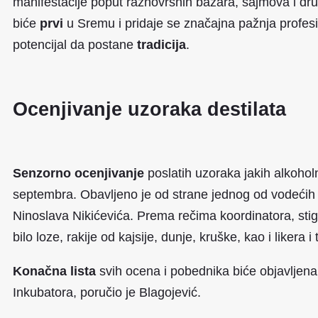
manifestacije poput raznovrsnih bazara, sajmova i drugi
biće
prvi
u Sremu i pridaje se značajna pažnja profesi
potencijal da postane
tradicija
.
Ocenjivanje uzoraka destilata
Senzorno ocenjivanje
poslatih uzoraka jakih alkoholn
septembra. Obavljeno je od strane jednog od vodećih s
Ninoslava Nikićevića. Prema rečima koordinatora, sti
bilo loze, rakije od kajsije, dunje, kruške, kao i likera i
Konačna lista
svih ocena i pobednika biće objavljena
Inkubatora, poručio je Blagojević.