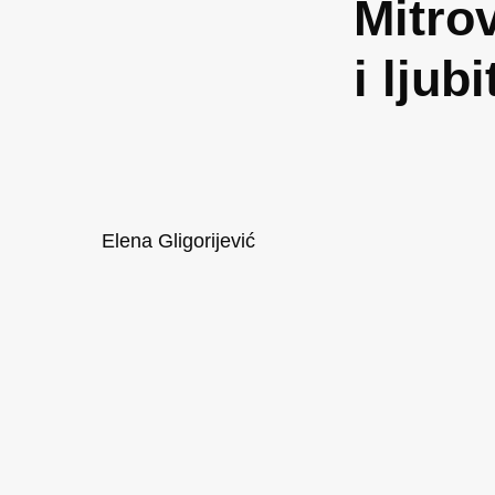
Mitro
i ljub
Elena Gligorijević