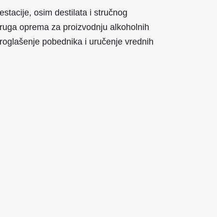
tacije, osim destilata i stručnog
i druga oprema za proizvodnju alkoholnih
proglašenje pobednika i uručenje vrednih