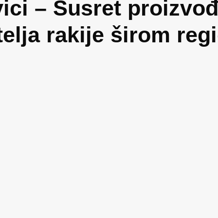
vici – Susret proizvo
itelja rakije širom reg