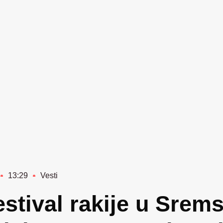
13:29
Vesti
estival rakije u Srem