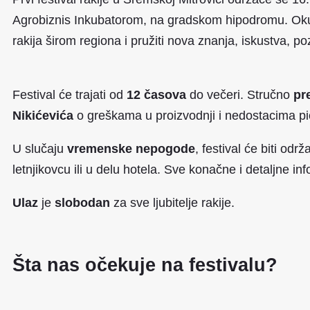
Agrobiznis Inkubatorom, na gradskom hipodromu. Okupi
rakija širom regiona i pružiti nova znanja, iskustva, p
Festival će trajati od
12
časova
do večeri. Stručno
pr
Nikićevića
o greškama u proizvodnji i nedostacima pi
U slučaju
vremenske nepogode
, festival će biti odr
letnjikovcu ili u delu hotela.
Sve konačne i detaljne in
Ulaz
je
slobodan
za sve ljubitelje rakije.
Šta nas očekuje na festivalu?