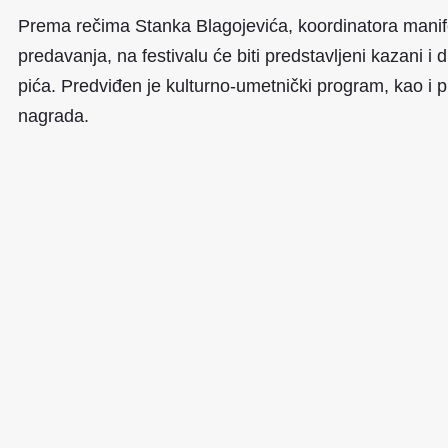
Prema rečima Stanka Blagojevića, koordinatora manifes
predavanja, na festivalu će biti predstavljeni kazani 
pića. Predviđen je kulturno-umetnički program, kao i 
nagrada.