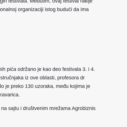
h festivala. Međutim, ovaj festival rakije
onalnoj organizaciji istog budući da ima
ih pića održano je kao deo festivala 3. i 4.
tručnjaka iz ove oblasti, profesora
dr
glo je preko 130 uzoraka, među kojima je
 travarica.
 na sajtu i društvenim mrežama Agrobiznis