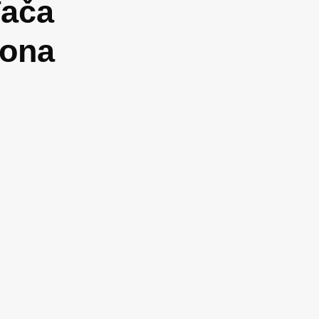
đača
iona