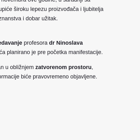
će široku lepezu proizvođača i ljubitelja
oznanstva i dobar užitak.
edavanje
profesora
dr Ninoslava
ća planirano je pre početka manifestacije.
žan u obližnjem
zatvorenom prostoru
,
formacije biće pravovremeno objavljene.