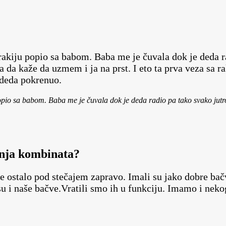
rakiju popio sa babom. Baba me je čuvala dok je deda r
a da kaže da uzmem i ja na prst. I eto ta prva veza sa r
e deda pokrenuo.
io sa babom. Baba me je čuvala dok je deda radio pa tako svako jutro 
anja kombinata?
o je ostalo pod stečajem zapravo. Imali su jako dobre 
u i naše bačve.Vratili smo ih u funkciju. Imamo i nekog 