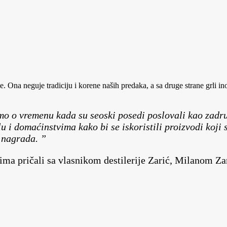
lje. Ona neguje tradiciju i korene naših predaka, a sa druge strane grli 
o o vremenu kada su seoski posedi poslovali kao zadrug
u i domaćinstvima kako bi se iskoristili proizvodi koji
 nagrada. ”
ma pričali sa vlasnikom destilerije Zarić, Milanom Za