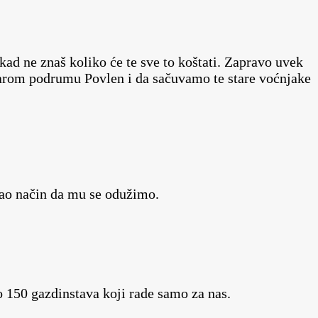
ikad ne znaš koliko će te sve to koštati. Zapravo uvek
starom podrumu Povlen i da sačuvamo te stare voćnjake
kao način da mu se odužimo.
 150 gazdinstava koji rade samo za nas.