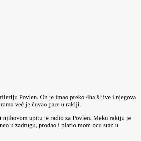
tileriju Povlen. On je imao preko 4ha šljive i njegova
arama već je čuvao pare u rakiji.
i njihovom upitu je radio za Povlen. Meku rakiju je
odneo u zadrugu, prodao i platio mom ocu stan u