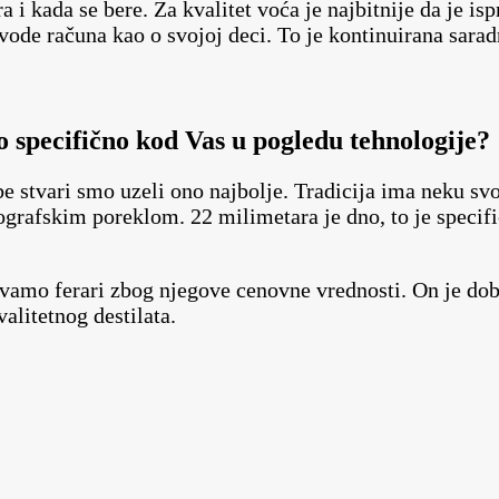
 i kada se bere. Za kvalitet voća je najbitnije da je is
de računa kao o svojoj deci. To je kontinuirana sarad
o specifično kod Vas u pogledu tehnologije?
be stvari smo uzeli ono najbolje. Tradicija ima neku svo
ografskim poreklom. 22 milimetara je dno, to je specifič
vamo ferari zbog njegove cenovne vrednosti. On je dobar
alitetnog destilata.