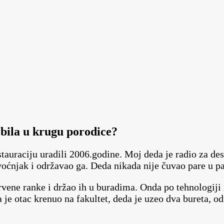
 bila u krugu porodice?
tauraciju uradili 2006.godine. Moj deda je radio za des
 voćnjak i održavao ga. Deda nikada nije čuvao pare u p
rvene ranke i držao ih u buradima. Onda po tehnologiji 
a je otac krenuo na fakultet, deda je uzeo dva bureta, 