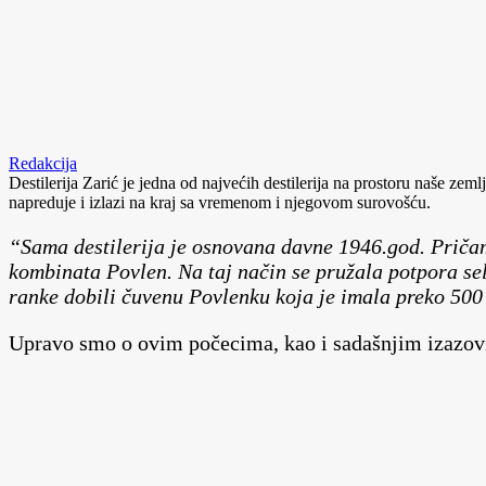
Redakcija
Destilerija Zarić je jedna od najvećih destilerija na prostoru naše zem
napreduje i izlazi na kraj sa vremenom i njegovom surovošću.
“Sama destilerija je osnovana davne 1946.god. Pričam
kombinata Povlen. Na taj način se pružala potpora sel
ranke dobili čuvenu Povlenku koja je imala preko 500
Upravo smo o ovim počecima, kao i sadašnjim izazovi