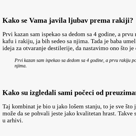
Kako se Vama javila ljubav prema rakiji?
Prvi kazan sam ispekao sa dedom sa 4 godine, a prvu 
kafu i rakiju, ja bih sedeo sa njima. Tada je baba umel
ideja za otvaranje destilerije, da nastavimo ono što j
Prvi kazan sam ispekao sa dedom sa 4 godine, a prvu rakiju pop
njima.
Kako su izgledali sami počeci od preuzim
Taj kombinat je bio u jako lošem stanju, to je sve št
može da se pohvali jeste jako kvalitetan hrast. Takve s
u arhivi.