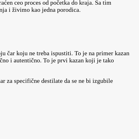
praćen ceo proces od početka do kraja. Sa tim
nja i živimo kao jedna porodica.
ju čar koju ne treba ispustiti. To je na primer kazan
no i autentično. To je prvi kazan koji je tako
 za specifične destilate da se ne bi izgubile