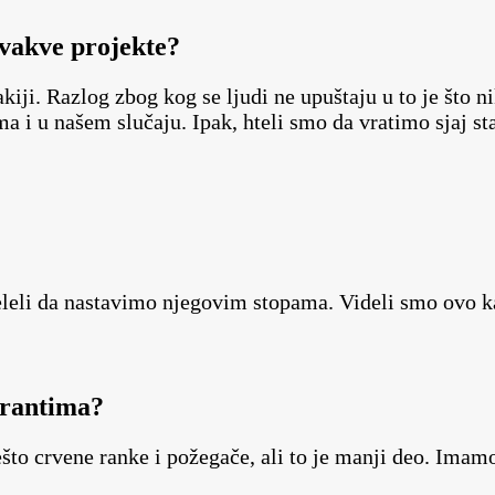
 ovakve projekte?
kiji. Razlog zbog kog se ljudi ne upuštaju u to je što n
ma i u našem slučaju. Ipak, hteli smo da vratimo sjaj 
eleli da nastavimo njegovim stopama. Videli smo ovo 
perantima?
o crvene ranke i požegače, ali to je manji deo. Imamo