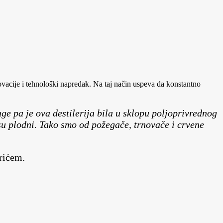
inovacije i tehnološki napredak. Na taj način uspeva da konstantno
e pa je ova destilerija bila u sklopu poljoprivrednog
 su plodni. Tako smo od požegače, trnovače i crvene
rićem.