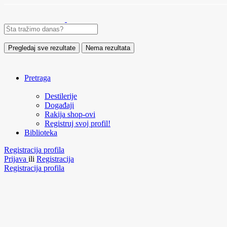
Pregledaj sve rezultate
Nema rezultata
Pretraga
Destilerije
Događaji
Rakija shop-ovi
Registruj svoj profil!
Biblioteka
Registracija profila
Prijava
ili
Registracija
Registracija profila