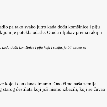
adio pa tako svako jutro kada dođu komšinice i piju
akijom je potekla odatle. Otuda i ljubav prema rakiji i
kada dođu komšinice i piju kafu i rakiju, ja bih sedeo sa
bačve koje i dan danas imamo. Ono čime naša zemlja
starog destilata koji još nismo izbacili, koji se čuvao