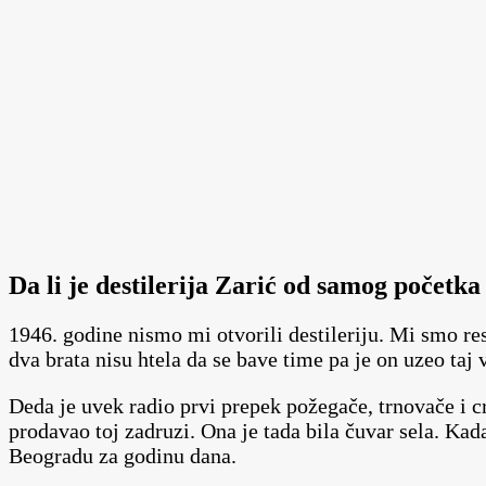
Da li je destilerija Zarić od samog početka
1946. godine nismo mi otvorili destileriju. Mi smo res
dva brata nisu htela da se bave time pa je on uzeo taj
Deda je uvek radio prvi prepek požegače, trnovače i c
prodavao toj zadruzi. Ona je tada bila čuvar sela. Kad
Beogradu za godinu dana.