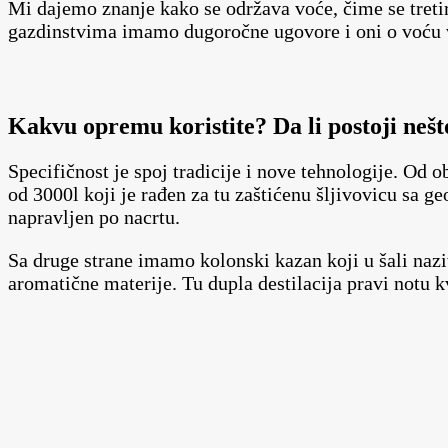
Mi dajemo znanje kako se održava voće, čime se tretira
gazdinstvima imamo dugoročne ugovore i oni o voću vo
Kakvu opremu koristite? Da li postoji nešt
Specifičnost je spoj tradicije i nove tehnologije. Od o
od 3000l koji je rađen za tu zaštićenu šljivovicu sa ge
napravljen po nacrtu.
Sa druge strane imamo kolonski kazan koji u šali nazi
aromatične materije. Tu dupla destilacija pravi notu kv