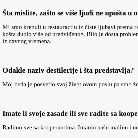
Šta mislite, zašto se više ljudi ne upušta u
Mi smo krenuli u restauraciju iz čiste ljubavi prema ra
košta duplo više od predviđenog. Bilo je dosta proble
iz davnog vremena.
Odakle naziv destilerije i šta predstavlja?
Moj deda je posvetio svoj život ovom poslu pa smo ž
Imate li svoje zasade ili sve radite sa koo
Radimo sve sa kooperantima. Imamo našu malinu i nešt