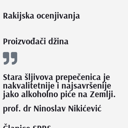
Rakijska ocenjivanja
Proizvođači džina
Stara šljivova prepečenica je
nakvalitetnije i najsavršenije
jako alkoholno piće na Zemlji.
prof. dr Ninoslav Nikićević