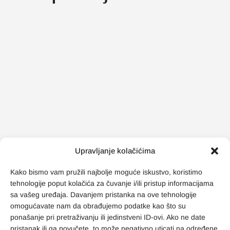
Upravljanje kolačićima
Kako bismo vam pružili najbolje moguće iskustvo, koristimo
tehnologije poput kolačića za čuvanje i/ili pristup informacijama
sa vašeg uređaja. Davanjem pristanka na ove tehnologije
omogućavate nam da obrađujemo podatke kao što su
ponašanje pri pretraživanju ili jedinstveni ID-ovi. Ako ne date
pristanak ili ga povučete, to može negativno uticati na određene