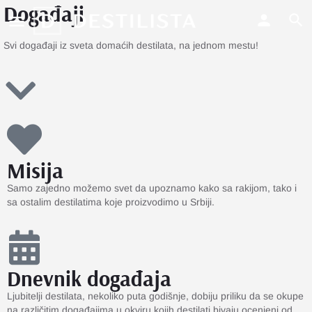
Događaji
Svi događaji iz sveta domaćih destilata, na jednom mestu!
Misija
Samo zajedno možemo svet da upoznamo kako sa rakijom, tako i
sa ostalim destilatima koje proizvodimo u Srbiji.
Dnevnik događaja
Ljubitelji destilata, nekoliko puta godišnje, dobiju priliku da se okupe
na različitim događajima u okviru kojih destilati bivaju ocenjeni od