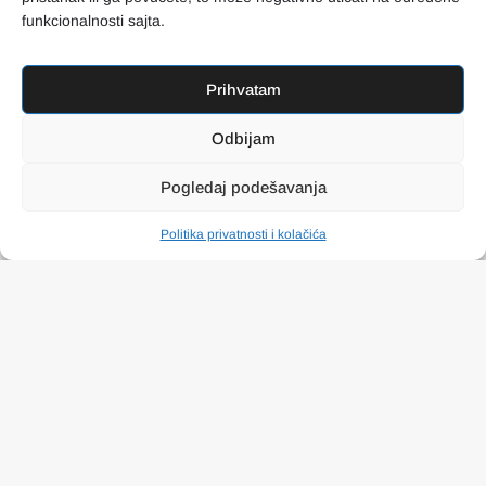
funkcionalnosti sajta.
Prihvatam
Odbijam
Pogledaj podešavanja
Politika privatnosti i kolačića
PRETRAGA
NAVIGACIJA
KONTAKT
Destilerije
Početna
011 4203 168
Događaji
Pretraga
Ilije Čalića 2,
Rakija shop-ovi
Biblioteka
11250 Beograd
Registruj profil
Kontakt