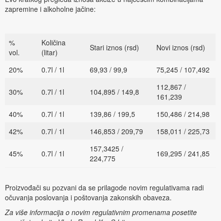
zapremine i alkoholne jačine:
%
Količina
Stari iznos (rsd)
Novi iznos (rsd)
vol.
(litar)
20%
0.7l / 1l
69,93 / 99,9
75,245 / 107,492
112,867 /
30%
0.7l / 1l
104,895 / 149,8
161,239
40%
0.7l / 1l
139,86 / 199,5
150,486 / 214,98
42%
0.7l / 1l
146,853 / 209,79
158,011 / 225,73
157,3425 /
45%
0.7l / 1l
169,295 / 241,85
224,775
Proizvođači su pozvani da se prilagode novim regulativama radi
očuvanja poslovanja i poštovanja zakonskih obaveza.
Za više informacija o novim regulativnim promenama posetite