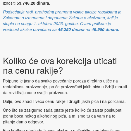
iznositi
53.746,20 dinara.
Podsećanja radi, prethodna promena visine akcize regulisana je
Zakonom o izmenama i dopunama Zakona o akcizama, koji je
stupio na snagu 1. oktobra 2023. godine. Ovom prilikom je
vrednost akcize povećana sa
46.250 dinara
na
49.950 dinara.
Koliko će ova korekcija uticati
na cenu rakije?
Potpuno je jasno da svako povećanje poreza direktno utiče na
rentabilnost proizvodnje, pa će proizvođači jakih pića u Srbiji morati
da revidiraju cene svojih proizvoda.
Dalje, ovo znači i veću cenu rakije i drugih jakih pića i na policama.
Ono što se zasigurno sada pitate jeste koliko će zaista poskupeti
jedna boca nekog alkoholnog pića, a mi smo tu da vam na to
pitanje damo odgovor.
Evo kratkog pregleda iznosa akcize u najčešćim kombinacijama