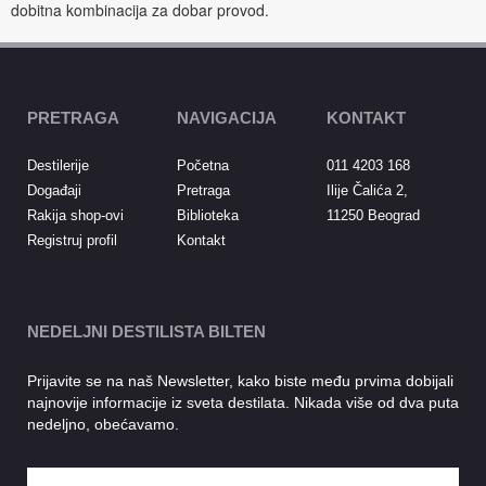
dobitna kombinacija za dobar provod.
PRETRAGA
NAVIGACIJA
KONTAKT
Destilerije
Početna
011 4203 168
Događaji
Pretraga
Ilije Čalića 2,
Rakija shop-ovi
Biblioteka
11250 Beograd
Registruj profil
Kontakt
NEDELJNI DESTILISTA BILTEN
Prijavite se na naš Newsletter, kako biste među prvima dobijali
najnovije informacije iz sveta destilata. Nikada više od dva puta
nedeljno, obećavamo.