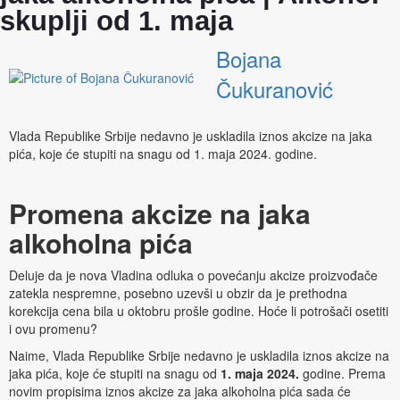
skuplji od 1. maja
Bojana
Čukuranović
Vlada Republike Srbije nedavno je uskladila iznos akcize na jaka
pića, koje će stupiti na snagu od 1. maja 2024. godine.
Promena akcize na jaka
alkoholna pića
Deluje da je nova Vladina odluka o povećanju akcize proizvođače
zatekla nespremne, posebno uzevši u obzir da je prethodna
korekcija cena bila u oktobru prošle godine. Hoće li potrošači osetiti
i ovu promenu?
Naime, Vlada Republike Srbije nedavno je uskladila iznos akcize na
jaka pića, koje će stupiti na snagu od
1. maja 2024.
godine. Prema
novim propisima iznos akcize za jaka alkoholna pića sada će