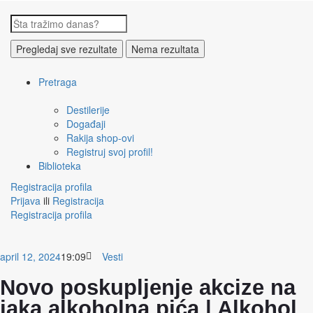
Pregledaj sve rezultate
Nema rezultata
Pretraga
Destilerije
Događaji
Rakija shop-ovi
Registruj svoj profil!
Biblioteka
Registracija profila
Prijava
ili
Registracija
Registracija profila
april 12, 2024
19:09
Vesti
Novo poskupljenje akcize na
jaka alkoholna pića | Alkohol