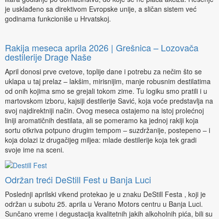
je usklađeno sa direktivom Evropske unije, a sličan sistem već
godinama funkcioniše u Hrvatskoj.
Rakija meseca aprila 2026 | Grešnica – Lozovača
destilerije Drage Naše
April donosi prve cvetove, toplije dane i potrebu za nečim što se
uklapa u taj prelaz – lakšim, mirisnijim, manje robusnim destilatima
od onih kojima smo se grejali tokom zime. Tu logiku smo pratili i u
martovskom izboru, kajsiji destilerije Savić, koja voće predstavlja na
svoj najdirektniji način. Ovog meseca ostajemo na istoj prolećnoj
liniji aromatičnih destilata, ali se pomeramo ka jednoj rakiji koja
sortu otkriva potpuno drugim tempom – suzdržanije, postepeno – i
koja dolazi iz drugačijeg miljea: mlade destilerije koja tek gradi
svoje ime na sceni.
Održan treći DeStill Fest u Banja Luci
Poslednji aprilski vikend protekao je u znaku DeStill Festa , koji je
održan u subotu 25. aprila u Verano Motors centru u Banja Luci.
Sunčano vreme i degustacija kvalitetnih jakih alkoholnih pića, bili su