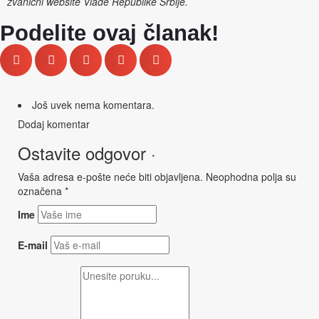
zvanični website Vlade Republike Srbije.
Podelite ovaj članak!
Još uvek nema komentara.
Dodaj komentar
Ostavite odgovor ·
Vaša adresa e-pošte neće biti objavljena.
Neophodna polja su
označena
*
Ime
E-mail