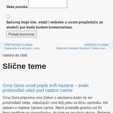
Vaša poruka
Sačuvaj moje ime, email i website u ovom pregledaču za
sledeći put kada budem komentarisao.
Pošalji komentar
PRETHODNI ČLANAK
NAREDNI ČLANAK
Degustacija Amuerte gina | Lefer
Medovača Destilerije Novićević | Rakija meseca, april 2024.
nastavi da čitaš
Slične teme
Crna Gora uvodi popis svih kazana – svaki
proizvođač ulazi pod nadzor carine
Crna Gora priprema novi Zakon o akcizama kojim će svi
proizvođači rakije, uključujući i one koji peku za ličnu upotrebu, biti
upisani u registar Uprave carine. Nacrt predviđa granicu od 50
litara godišnje po domaćinstvu, do koje se ne plaća akciza. Rešenje