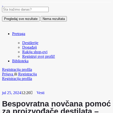
Pregledaj sve rezultate
Nema rezultata
Pretraga
Destilerije
Događaji
Rakija shop-ovi
Registruj svoj profil!
Biblioteka
Registracija profila
Prijava
ili
Registracija
Registracija profila
jul 25, 2024
12:20
Vesti
Bespovratna novčana pomoć
za proizvođače destilata –