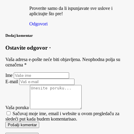
Proverite samo da li ispunjavate sve uslove i
aplicirajte što pre!
Odgovori
Dodaj komentar
Ostavite odgovor ·
Vaša adresa e-pošte neće biti objavljena.
Neophodna polja su
označena
*
Ime
E-mail
Vaša poruka
Sačuvaj moje ime, email i website u ovom pregledaču za
sledeći put kada budem komentarisao.
Pošalji komentar