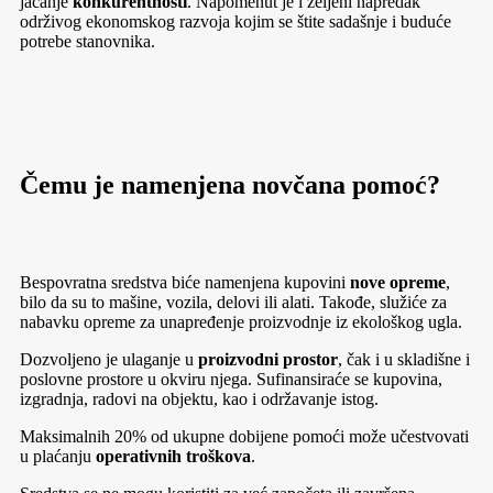
jačanje
konkurentnosti
. Napomenut je i željeni napredak
održivog ekonomskog razvoja kojim se štite sadašnje i buduće
potrebe stanovnika.
Čemu je namenjena novčana pomoć?
Bespovratna sredstva biće namenjena kupovini
nove
opreme
,
bilo da su to mašine, vozila, delovi ili alati. Takođe, služiće za
nabavku opreme za unapređenje proizvodnje iz ekološkog ugla.
Dozvoljeno je ulaganje u
proizvodni prostor
, čak i u skladišne i
poslovne prostore u okviru njega. Sufinansiraće se kupovina,
izgradnja, radovi na objektu, kao i održavanje istog.
Maksimalnih 20% od ukupne dobijene pomoći može učestvovati
u plaćanju
operativnih troškova
.