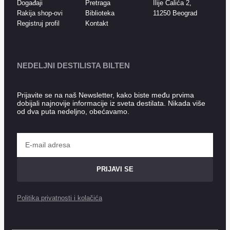
Događaji
Pretraga
Ilije Čalića 2,
Rakija shop-ovi
Biblioteka
11250 Beograd
Registruj profil
Kontakt
NEDELJNI DESTILISTA BILTEN
Prijavite se na naš Newsletter, kako biste među prvima
dobijali najnovije informacije iz sveta destilata. Nikada više
od dva puta nedeljno, obećavamo.
PRIJAVI SE
Politika privatnosti i kolačića