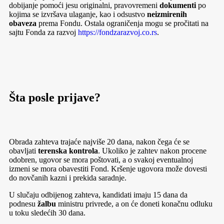
dobijanje pomoći jesu originalni, pravovremeni
dokumenti
po
kojima se izvršava ulaganje, kao i odsustvo
neizmirenih
obaveza
prema Fondu. Ostala ograničenja mogu se pročitati na
sajtu Fonda za razvoj
https://fondzarazvoj.co.rs
.
Šta posle prijave?
Obrada zahteva trajaće najviše 20 dana, nakon čega će se
obavljati
terenska kontrola
. Ukoliko je zahtev nakon procene
odobren, ugovor se mora poštovati, a o svakoj eventualnoj
izmeni se mora obavestiti Fond. Kršenje ugovora može dovesti
do novčanih kazni i prekida saradnje.
U slučaju odbijenog zahteva, kandidati imaju 15 dana da
podnesu
žalbu
ministru privrede, a on će doneti konačnu odluku
u toku sledećih 30 dana.