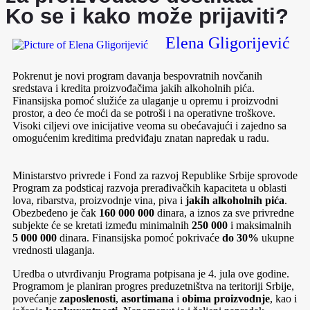
Ko se i kako može prijaviti?
Elena Gligorijević
Pokrenut je novi program davanja bespovratnih novčanih
sredstava i kredita proizvođačima jakih alkoholnih pića.
Finansijska pomoć služiće za ulaganje u opremu i proizvodni
prostor, a deo će moći da se potroši i na operativne troškove.
Visoki ciljevi ove inicijative veoma su obećavajući i zajedno sa
omogućenim kreditima predviđaju znatan napredak u radu.
Ministarstvo privrede i Fond za razvoj Republike Srbije sprovode
Program za podsticaj razvoja prerađivačkih kapaciteta u oblasti
lova, ribarstva, proizvodnje vina, piva i
jakih alkoholnih pića
.
Obezbeđeno je čak
160 000 000
dinara, a iznos za sve privredne
subjekte će se kretati između minimalnih
250
000
i maksimalnih
5 000 000
dinara. Finansijska pomoć pokrivaće
do 30%
ukupne
vrednosti ulaganja.
Uredba o utvrđivanju Programa potpisana je 4. jula ove godine.
Programom je planiran progres preduzetništva na teritoriji Srbije,
povećanje
zaposlenosti
,
asortimana
i
obima proizvodnje
, kao i