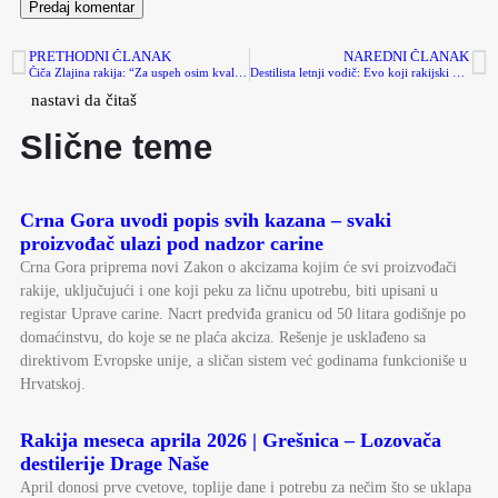
PRETHODNI ČLANAK
NAREDNI ČLANAK
Čiča Zlajina rakija: “Za uspeh osim kvaliteta, nužan je i marketing!”
Destilista letnji vodič: Evo koji rakijski događaji nas očekuju do kraja septembra
nastavi da čitaš
Slične teme
Crna Gora uvodi popis svih kazana – svaki
proizvođač ulazi pod nadzor carine
Crna Gora priprema novi Zakon o akcizama kojim će svi proizvođači
rakije, uključujući i one koji peku za ličnu upotrebu, biti upisani u
registar Uprave carine. Nacrt predviđa granicu od 50 litara godišnje po
domaćinstvu, do koje se ne plaća akciza. Rešenje je usklađeno sa
direktivom Evropske unije, a sličan sistem već godinama funkcioniše u
Hrvatskoj.
Rakija meseca aprila 2026 | Grešnica – Lozovača
destilerije Drage Naše
April donosi prve cvetove, toplije dane i potrebu za nečim što se uklapa