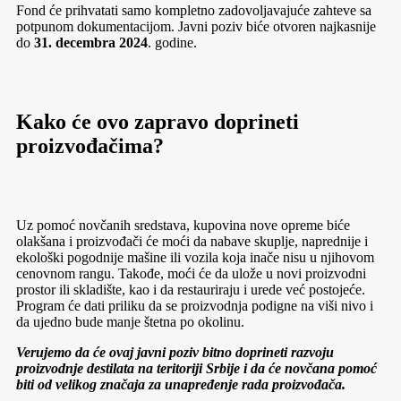
Fond će prihvatati samo kompletno zadovoljavajuće zahteve sa
potpunom dokumentacijom. Javni poziv biće otvoren najkasnije
do
31. decembra 2024
. godine.
Kako će ovo zapravo doprineti
proizvođačima?
Uz pomoć novčanih sredstava, kupovina nove opreme biće
olakšana i proizvođači će moći da nabave skuplje, naprednije i
ekološki pogodnije mašine ili vozila koja inače nisu u njihovom
cenovnom rangu. Takođe, moći će da ulože u novi proizvodni
prostor ili skladište, kao i da restauriraju i urede već postojeće.
Program će dati priliku da se proizvodnja podigne na viši nivo i
da ujedno bude manje štetna po okolinu.
Verujemo da će ovaj javni poziv bitno doprineti razvoju
proizvodnje destilata na teritoriji Srbije i da će novčana pomoć
biti od velikog značaja za unapređenje rada proizvođača.