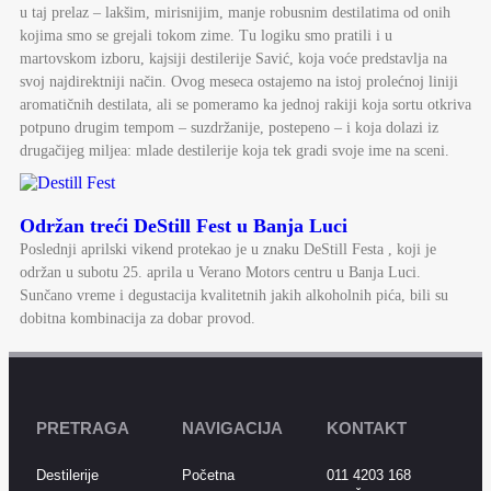
u taj prelaz – lakšim, mirisnijim, manje robusnim destilatima od onih
kojima smo se grejali tokom zime. Tu logiku smo pratili i u
martovskom izboru, kajsiji destilerije Savić, koja voće predstavlja na
svoj najdirektniji način. Ovog meseca ostajemo na istoj prolećnoj liniji
aromatičnih destilata, ali se pomeramo ka jednoj rakiji koja sortu otkriva
potpuno drugim tempom – suzdržanije, postepeno – i koja dolazi iz
drugačijeg miljea: mlade destilerije koja tek gradi svoje ime na sceni.
Održan treći DeStill Fest u Banja Luci
Poslednji aprilski vikend protekao je u znaku DeStill Festa , koji je
održan u subotu 25. aprila u Verano Motors centru u Banja Luci.
Sunčano vreme i degustacija kvalitetnih jakih alkoholnih pića, bili su
dobitna kombinacija za dobar provod.
PRETRAGA
NAVIGACIJA
KONTAKT
Destilerije
Početna
011 4203 168