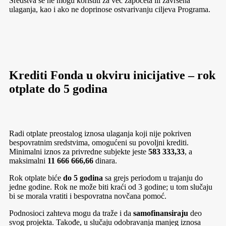
Sredstva se ne mogu koristiti za već započeta ili završena
ulaganja, kao i ako ne doprinose ostvarivanju ciljeva Programa.
Krediti Fonda u okviru inicijative – rok
otplate do 5 godina
Radi otplate preostalog iznosa ulaganja koji nije pokriven
bespovratnim sredstvima, omogućeni su povoljni krediti.
Minimalni iznos za privredne subjekte jeste
583 333,33
, a
maksimalni
11 666 666,66
dinara.
Rok otplate biće
do 5 godina
sa grejs periodom u trajanju do
jedne godine. Rok ne može biti kraći od 3 godine; u tom slučaju
bi se morala vratiti i bespovratna novčana pomoć.
Podnosioci zahteva mogu da traže i da
samofinansiraju
deo
svog projekta. Takođe, u slučaju odobravanja manjeg iznosa