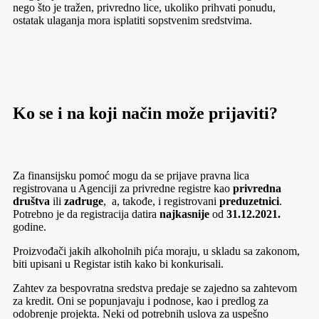
nego što je tražen, privredno lice, ukoliko prihvati ponudu,
ostatak ulaganja mora isplatiti sopstvenim sredstvima.
Ko se i na koji način može prijaviti?
Za finansijsku pomoć mogu da se prijave pravna lica
registrovana u Agenciji za privredne registre kao
privredna
društva
ili
zadruge
, a, takođe, i registrovani
preduzetnici
.
Potrebno je da registracija datira
najkasnije
od
31.12.2021.
godine.
Proizvođači jakih alkoholnih pića moraju, u skladu sa zakonom,
biti upisani u Registar istih kako bi konkurisali.
Zahtev za bespovratna sredstva predaje se zajedno sa zahtevom
za kredit. Oni se popunjavaju i podnose, kao i predlog za
odobrenje projekta. Neki od potrebnih uslova za uspešno