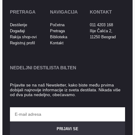
PRETRAGA
NAVIGACIJA
KONTAKT
Destilerije
Početna
011 4203 168
Događaji
Pretraga
Ilije Čalića 2,
Rakija shop-ovi
Biblioteka
11250 Beograd
Registruj profil
Kontakt
NEDELJNI DESTILISTA BILTEN
Prijavite se na naš Newsletter, kako biste među prvima
dobijali najnovije informacije iz sveta destilata. Nikada više
od dva puta nedeljno, obećavamo.
PRIJAVI SE