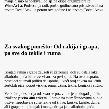
manje nismo ni očekivali od sjajne ekipe organizatora iz
WineArt
-a. Podsećanja radi, prošle godine smo prisustvovali na
prvom DestilArt-u, a potom ove godine i na prvom CoctailArt-u.
Za svakog ponešto: Od rakija i grapa,
pa sve do tekile i ruma
Izlagači rakija i grape zauzeli su prizemlje, dok su ostala jaka
alkoholna pića bila rezervisana za prvi sprat. Na ovom spratu,
posetioci su imali priliku da isprobaju veći broj etiketa različitih
žestokih pića; poput viskija, ruma, džina, tekile, konjaka i slično.
Veliki broj destilerija odazvao se pozivu, te je na događaju bilo
izloženo
preko 400 etiketa
. Gotovo na svim štandovima bilo je
gužve, isprobavale su se rakije od šljive, kruške, kajsije, dunje,
ali i grape, rum, konjak i mnoga druga jaka alkoholna pića.