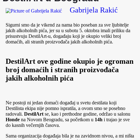
Gabrijela Rakić
Sigurni smo da je vikend za nama bio poseban za sve ljubitelje
jakih alkoholnih pića, jer su u subotu 5. oktobra imali priliku da
prisustvuju DestilArt-u, događaju koji je okupio veliki broj
domaćih, ali stranih proizvođača jakih alkoholnih pića.
DestilArt ove godine okupio je ogroman
broj domaćih i stranih proizvođača
jakih alkoholnih pića
Ne postoji ni jedan domaći događaj u svetu destilata koji
Destilista ekipa nije pomno ispratila, a ovom smo se posebno
radovali.
DestilArt
se, kao i prethodne godine, održao u salonu
Honde
na Novom Beogradu, sa početkom u
14h
i trajao je sve
do kasnih večernjih časova.
Sama organizacija događaja bila je na zavidnom nivou, a mi ništa