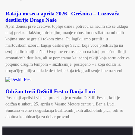
Rakija meseca aprila 2026 | Grešnica – Lozovača
destilerije Drage Naše
April donosi prve cvetove, toplije dane i potrebu za nečim što se uklapa
u taj prelaz – lakšim, mirisnijim, manje robusnim destilatima od onih
kojima smo se grejali tokom zime. Tu logiku smo pratili i u
martovskom izboru, kajsiji destilerije Savić, koja voće predstavlja na
svoj najdirektniji način. Ovog meseca ostajemo na istoj prolećnoj liniji
aromatičnih destilata, ali se pomeramo ka jednoj rakiji koja sortu otkriva
potpuno drugim tempom – suzdržanije, postepeno – i koja dolazi iz
drugačijeg miljea: mlade destilerije koja tek gradi svoje ime na sceni.
Održan treći DeStill Fest u Banja Luci
Poslednji aprilski vikend protekao je u znaku DeStill Festa , koji je
održan u subotu 25. aprila u Verano Motors centru u Banja Luci.
Sunčano vreme i degustacija kvalitetnih jakih alkoholnih pića, bili su
dobitna kombinacija za dobar provod.