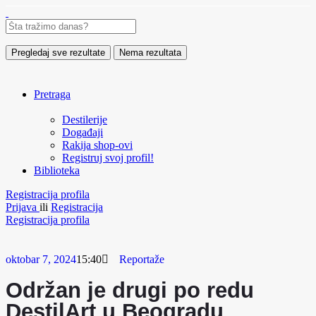
Pregledaj sve rezultate
Nema rezultata
Pretraga
Destilerije
Događaji
Rakija shop-ovi
Registruj svoj profil!
Biblioteka
Registracija profila
Prijava
ili
Registracija
Registracija profila
oktobar 7, 2024
15:40
Reportaže
Održan je drugi po redu
DestilArt u Beogradu