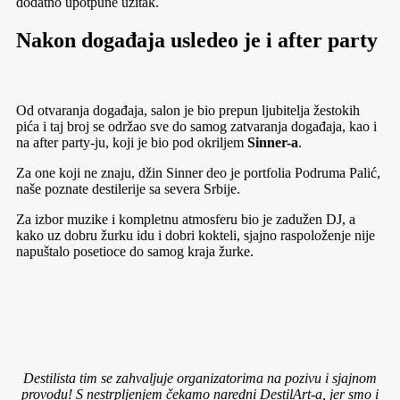
dodatno upotpune užitak.
Nakon događaja usledeo je i after party
Od otvaranja događaja, salon je bio prepun ljubitelja žestokih
pića i taj broj se održao sve do samog zatvaranja događaja, kao i
na after party-ju, koji je bio pod okriljem
Sinner-a
.
Za one koji ne znaju, džin Sinner deo je portfolia Podruma Palić,
naše poznate destilerije sa severa Srbije.
Za izbor muzike i kompletnu atmosferu bio je zadužen DJ, a
kako uz dobru žurku idu i dobri kokteli, sjajno raspoloženje nije
napuštalo posetioce do samog kraja žurke.
Destilista tim se zahvaljuje organizatorima na pozivu i sjajnom
provodu! S nestrpljenjem čekamo naredni DestilArt-a, jer smo i