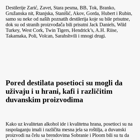
Destilerije Zarić, Zavet, Stara pesma, BB, Tok, Branko,
Gružanska nit, Rtanjska, Stanišić, Akov, Gorda, Hubert i Rubin,
samo su neke od naših poznatih destilerija koje su bile prisutne,
dok su od stranih proizvođača bili prisutni Jack Daniels, Wild
Turkey, West Cork, Twin Tigers, Hendrick’s, A.H. Riise,
Takamaka, Poli, Volcan, Sarahshvili i mnogi drugi.
Pored destilata posetioci su mogli da
uživaju i u hrani, kafi i različitim
duvanskim proizvodima
Kako uz kvalitetan alkohol ide i kvalitetna hrana, posetioci su na
raspolaganju imali i različita mesna jela sa roštilja, a duvanski
proizvodi na čelu sa brendovima Sobranie i Ploom bili su tu da