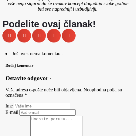
više nego sigurni da će ovakav koncept događaja svake godine
biti sve napredniji i uzbudljiviji.
Podelite ovaj članak!
Još uvek nema komentara.
Dodaj komentar
Ostavite odgovor ·
Vaša adresa e-pošte neće biti objavljena.
Neophodna polja su
označena
*
Ime
E-mail