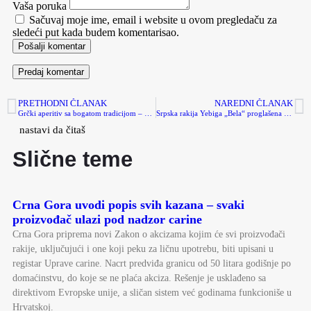
Vaša poruka
Sačuvaj moje ime, email i website u ovom pregledaču za
sledeći put kada budem komentarisao.
Pošalji komentar
PRETHODNI ČLANAK
NAREDNI ČLANAK
Grčki aperitiv sa bogatom tradicijom – Cipuro / Τσίπουρο
Srpska rakija Yebiga „Bela“ proglašena za Brandy godine na prestižnom takmičenju u Nju Orleansu
nastavi da čitaš
Slične teme
Crna Gora uvodi popis svih kazana – svaki
proizvođač ulazi pod nadzor carine
Crna Gora priprema novi Zakon o akcizama kojim će svi proizvođači
rakije, uključujući i one koji peku za ličnu upotrebu, biti upisani u
registar Uprave carine. Nacrt predviđa granicu od 50 litara godišnje po
domaćinstvu, do koje se ne plaća akciza. Rešenje je usklađeno sa
direktivom Evropske unije, a sličan sistem već godinama funkcioniše u
Hrvatskoj.