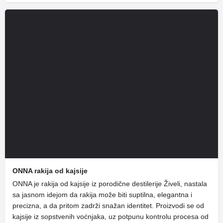
ONNA rakija od kajsije
ONNA je rakija od kajsije iz porodične destilerije Živeli, nastala
sa jasnom idejom da rakija može biti suptilna, elegantna i
precizna, a da pritom zadrži snažan identitet. Proizvodi se od
kajsije iz sopstvenih voćnjaka, uz potpunu kontrolu procesa od