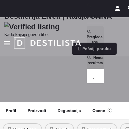
Destilerija Živeli | Rakija ONNA
Kada kajsija govori tiho.
Pregledaj
sve
Lokacija
rezultate
Pošalji poruku
Svetog Save 7, Zaklopača
Nema
rezultata
Profil
Proizvodi
Degustacija
Ocene
0