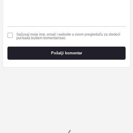
Sačuvaj moje ime, email i website u ovom pregledaču za sledeći
put kada budem komentarisao.
Pošalji komentar