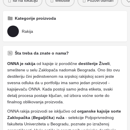
Idi na lokaciju
Website
Pozovi odmah
Kategorije proizvoda
Rakija
Šta treba da znate o nama?
ONNA je rakija
od kajsije iz porodične
destilerije Živeli
,
smeštene u selu Zaklopača nadomak Beograda. Ono što ovu
destileriju čini jedinstvenom na srpskoj rakijskoj sceni jeste
svesna odluka da u portfoliju ima samo jedan proizvod -
kajsijevaču ONNA. Kada postoji samo jedna etiketa, svaki
detalj procesa postaje ključan, od izbora voćne sorte do
finalnog oblikovanja proizvoda.
ONNA rakija proizvodi se isključivo od
organske kajsije sorte
Zaklopačka
(
Begaljička
)
ruža
- selekcije Poljoprivrednog
fakulteta Univerziteta u Beogradu, poznate po izraženoj