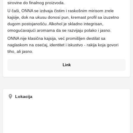
sirovine do finalnog proizvoda.
U čaši, ONNA se izdvaja čistim i raskošnim mirisom zrele
kajsije, dok na ukusu donosi pun, kremast profil sa izuzetno
dugom postojanošću. Alkohol je skladno integrisan,
omogućavajući aromama da se razvijaju polako i jasno.
ONNA nije klasična kajsija, već promišljen destilat sa
naglaskom na osećaj, identitet i iskustvo - rakija koja govori
tiho, ali jasno.
Link
Lokacija