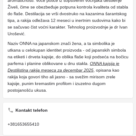
aromatičnosti. Voće potiče iz sopstvenih voćnjaka destilerije
Živeli, čime se obezbeđuje potpuna kontrola kvaliteta od stabla
do flaše. Destilacija se vrši dvostruko na kazanima šarantskog
tipa, a rakija odležava 12 meseci u inertnim sudovima kako bi
se sačuvao čist voćni karakter. Tehnolog proizvodnje je dr Ivan
Urošević.
Naziv ONNA na japanskom znači žena, a ta simbolika je
utkana u celokupan identitet proizvoda - od japanskih simbola
na etiketi i drveta kajsije, do oblika flaše koji podseća na bočicu
parfema i planine oblikovane u dnu stakla.
ONNA kajsija je
Destilistina rakija meseca za decembar 2025
, opisana kao
rakija koja govori tiho ali jasno - sa svežim mirisom zrele
kajsije, punim kremastim profilom i izuzetno dugom
postojanošću ukusa.
Kontakt telefon
+381653655410