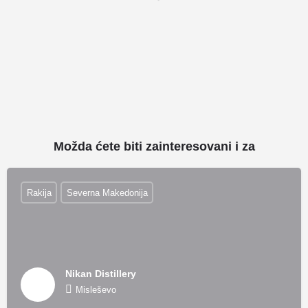
Možda ćete biti zainteresovani i za
Rakija
Severna Makedonija
Nikan Distillery
Misleševo