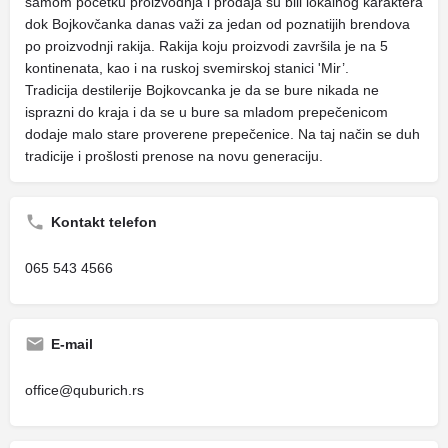
samom početku proizvodnja i prodaja su bili lokalnog karaktera
dok Bojkovčanka danas važi za jedan od poznatijih brendova
po proizvodnji rakija. Rakija koju proizvodi završila je na 5
kontinenata, kao i na ruskoj svemirskoj stanici 'Mir’.
Tradicija destilerije Bojkovcanka je da se bure nikada ne
isprazni do kraja i da se u bure sa mladom prepečenicom
dodaje malo stare proverene prepečenice. Na taj način se duh
tradicije i prošlosti prenose na novu generaciju.
Kontakt telefon
065 543 4566
E-mail
office@quburich.rs