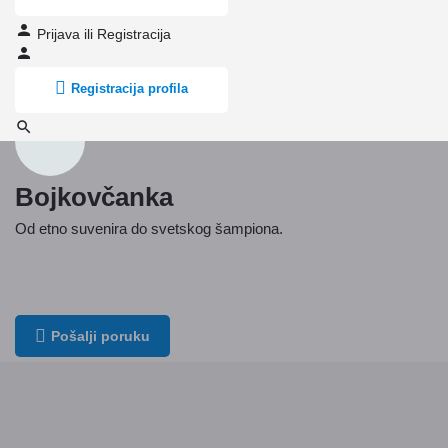
Prijava
ili
Registracija
Registracija profila
Bojkovčanka
Od etno suvenira do svetskog šampiona.
Lokacija
Tome Rosandića 2, Београд, Србија
Pošalji poruku