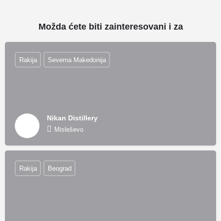
Možda ćete biti zainteresovani i za
Rakija
Severna Makedonija
Nikan Distillery
Misleševo
Rakija
Beograd