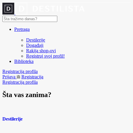
Pretraga
Destilerije
Događaji
Rakija shop-ovi
Registruj svoj profil!
Biblioteka
Registracija profila
Prijava
ili
Registracija
Registracija profila
Šta vas zanima?
Destilerije