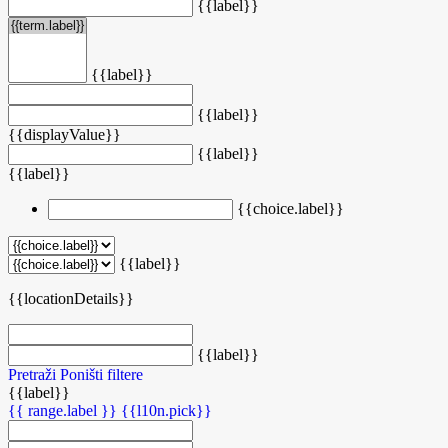
{{label}}
{{label}}
{{label}}
{{displayValue}}
{{label}}
{{label}}
{{choice.label}}
{{label}}
{{locationDetails}}
{{label}}
Pretraži
Poništi filtere
{{label}}
{{ range.label }}
{{l10n.pick}}