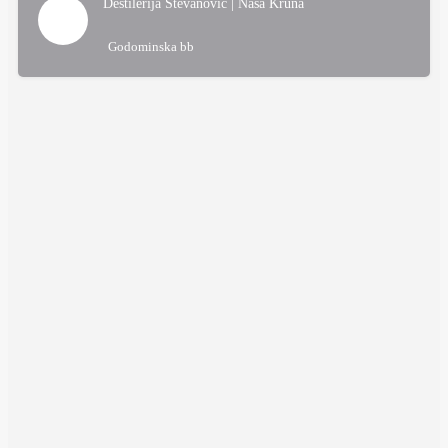
Destilerija Stevanović | Naša Kruna
Godominska bb