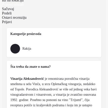
Idi na lokaciju
Pozovi odmah
Sačuvaj
Podeli
Ostavi recenziju
Prijavi
Kategorije proizvoda
Rakija
Šta treba da znate o nama?
Vinarija Aleksandrović
je renomirana porodična vinarija
smeštena u selu Vinča, u srcu Oplenačkog vinogorja, nedaleko
od Topole. Porodica Aleksandrović se više od jednog veka bavi
vinogradarstvom i vinarstvom, a vinarija je zvanično osnovana
1992. godine. Posebno su ponosni na vino "Trijumf", čija
receptura potiče iz kraljevskih podruma i koju im je ustupio