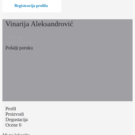
Registracija profila
Vinarija Aleksandrović
Lokacija
Vinča, Србија
Pošalji poruku
Profil
Proizvodi
Degustacija
Ocene
0