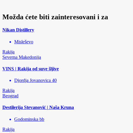
Možda ćete biti zainteresovani i za
Nikan Distillery
Misleševo
Rakija
Severna Makedonija
VINS | Rakija od suve šljive
Djordja Jovanovica 40
Rakija
Beograd
Destilerija Stevanović | Naša Kruna
Godominska bb
Rakija