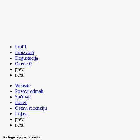
Profil
Proizvodi
Degustacija
Ocene
0
prev
next
Website
Pozovi odmah
Sačuvaj
Podeli
Ostavi recenziju
Prijavi
prev
next
Kategorije proizvoda