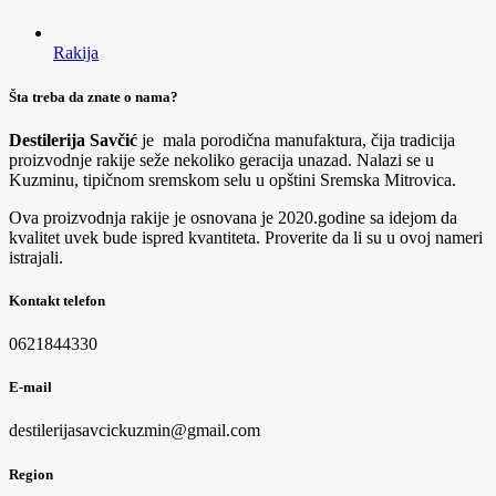
Rakija
Šta treba da znate o nama?
Destilerija Savčić
je mala porodična manufaktura, čija tradicija
proizvodnje rakije seže nekoliko geracija unazad. Nalazi se u
Kuzminu, tipičnom sremskom selu u opštini Sremska Mitrovica.
Ova proizvodnja rakije je osnovana je 2020.godine sa idejom da
kvalitet uvek bude ispred kvantiteta. Proverite da li su u ovoj nameri
istrajali.
Kontakt telefon
0621844330
E-mail
destilerijasavcickuzmin@gmail.com
Region