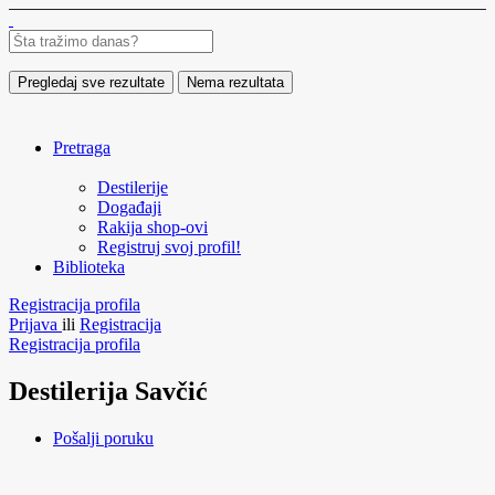
Pregledaj sve rezultate
Nema rezultata
Pretraga
Destilerije
Događaji
Rakija shop-ovi
Registruj svoj profil!
Biblioteka
Registracija profila
Prijava
ili
Registracija
Registracija profila
Destilerija Savčić
Pošalji poruku