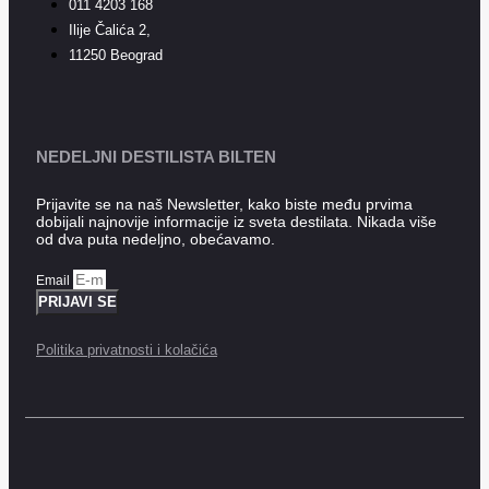
011 4203 168
Ilije Čalića 2,
11250 Beograd
NEDELJNI DESTILISTA BILTEN
Prijavite se na naš Newsletter, kako biste među prvima
dobijali najnovije informacije iz sveta destilata. Nikada više
od dva puta nedeljno, obećavamo.
Email
PRIJAVI SE
Politika privatnosti i kolačića