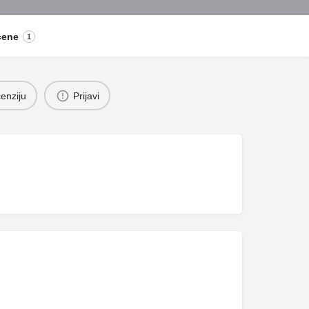
cene
1
enziju
Prijavi