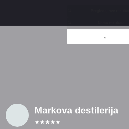
Pregledaj sve rezulta
Nema rezultata
Markova destilerija