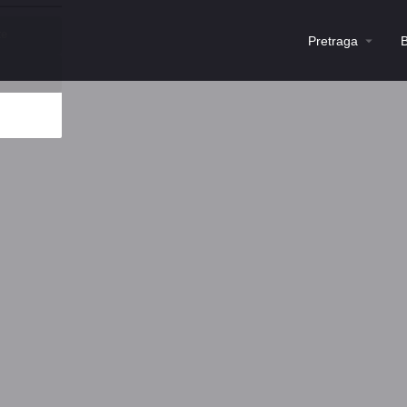
te
Pretraga
B