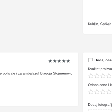
Kukljin, Србија
Dodaj oc
Kvalitet proizv
e pohvale i za ambalazu! Blagoja Stojmenovic
Odnos cene i kv
Dodaj fotografi