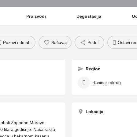
Proizvodi
Degustacija
O
Pozovi odmah
Sačuvaj
Podeli
Ostavi rec
Region
Rasinski okrug
Lokacija
oj obali Zapadne Morave,
0 litara godišnje. Naša rakija
g voća u bakarnom kazanu,