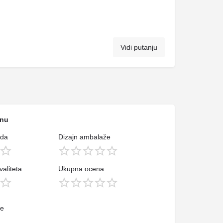
Vidi putanju
enu
oda
Dizajn ambalaže
aliteta
Ukupna ocena
je