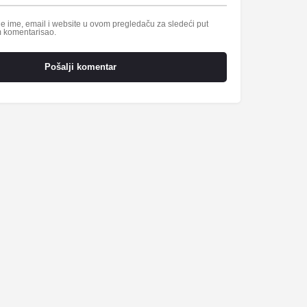
 ime, email i website u ovom pregledaču za sledeći put
 komentarisao.
Pošalji komentar