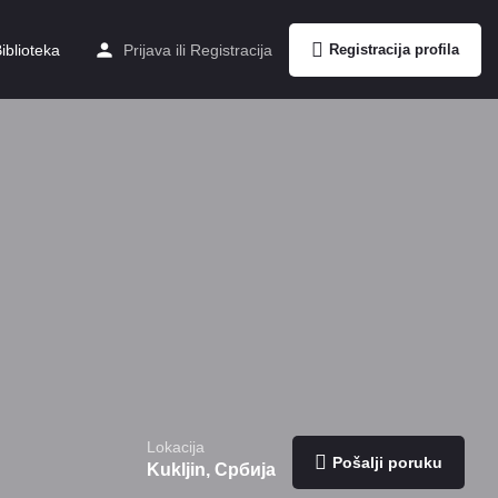
iblioteka
Prijava
ili
Registracija
Registracija profila
Lokacija
Pošalji poruku
Kukljin, Србија