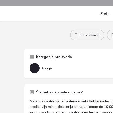
Profil
Idi na lokaciju
Kategorije proizvoda
Rakija
Šta treba da znate o nama?
Markova destilerija, smeštena u selu Kukljin na lev
predstavlja mikro destileriju sa kapacitetom do 10,00
se proizvodi dvostrukom destilacijom fermentisano