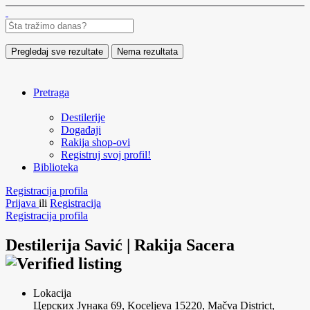
Pregledaj sve rezultate
Nema rezultata
Pretraga
Destilerije
Događaji
Rakija shop-ovi
Registruj svoj profil!
Biblioteka
Registracija profila
Prijava
ili
Registracija
Registracija profila
Destilerija Savić | Rakija Sacera
Lokacija
Церских Јунака 69, Koceljeva 15220, Mačva District,