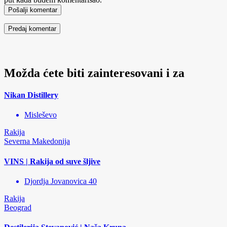
Pošalji komentar
Možda ćete biti zainteresovani i za
Nikan Distillery
Misleševo
Rakija
Severna Makedonija
VINS | Rakija od suve šljive
Djordja Jovanovica 40
Rakija
Beograd