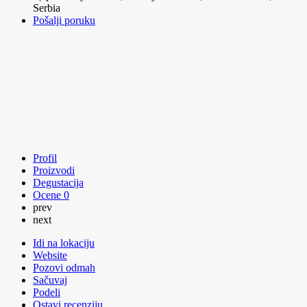
Serbia
Pošalji poruku
Profil
Proizvodi
Degustacija
Ocene
0
prev
next
Idi na lokaciju
Website
Pozovi odmah
Sačuvaj
Podeli
Ostavi recenziju