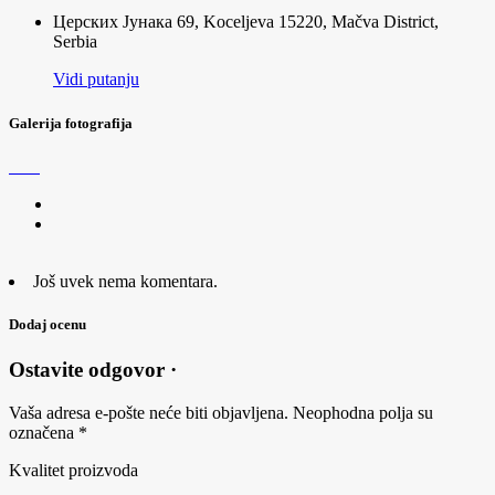
Церских Јунака 69, Koceljeva 15220, Mačva District,
Serbia
Vidi putanju
Galerija fotografija
Još uvek nema komentara.
Dodaj ocenu
Ostavite odgovor ·
Vaša adresa e-pošte neće biti objavljena.
Neophodna polja su
označena
*
Kvalitet proizvoda