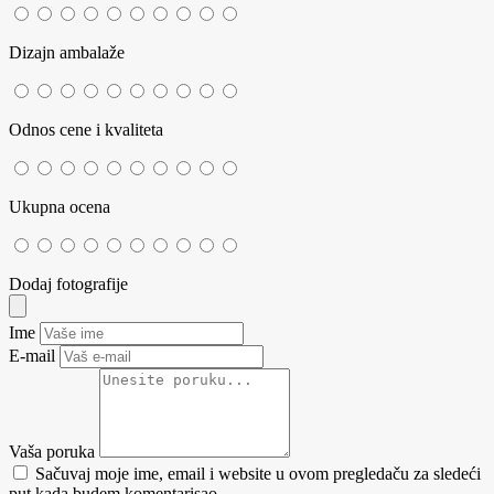
Dizajn ambalaže
Odnos cene i kvaliteta
Ukupna ocena
Dodaj fotografije
Ime
E-mail
Vaša poruka
Sačuvaj moje ime, email i website u ovom pregledaču za sledeći
put kada budem komentarisao.