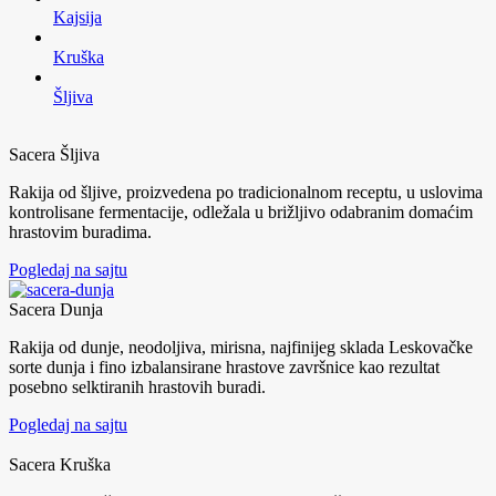
Kajsija
Kruška
Šljiva
Sacera Šljiva
Rakija od šljive, proizvedena po tradicionalnom receptu, u uslovima
kontrolisane fermentacije, odležala u brižljivo odabranim domaćim
hrastovim buradima.
Pogledaj na sajtu
Sacera Dunja
Rakija od dunje, neodoljiva, mirisna, najfinijeg sklada Leskovačke
sorte dunja i fino izbalansirane hrastove završnice kao rezultat
posebno selktiranih hrastovih buradi.
Pogledaj na sajtu
Sacera Kruška