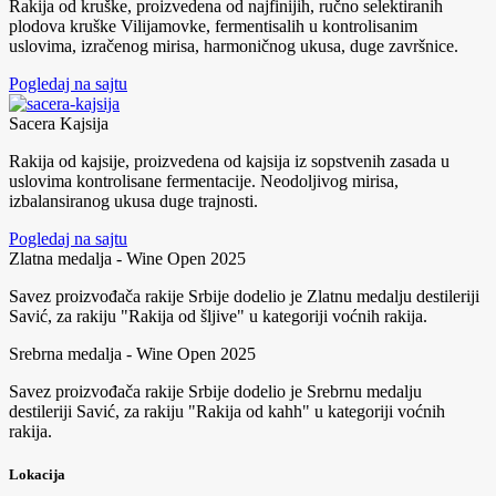
Rakija od kruške, proizvedena od najfinijih, ručno selektiranih
plodova kruške Vilijamovke, fermentisalih u kontrolisanim
uslovima, izračenog mirisa, harmoničnog ukusa, duge završnice.
Pogledaj na sajtu
Sacera Kajsija
Rakija od kajsije, proizvedena od kajsija iz sopstvenih zasada u
uslovima kontrolisane fermentacije. Neodoljivog mirisa,
izbalansiranog ukusa duge trajnosti.
Pogledaj na sajtu
Zlatna medalja - Wine Open 2025
Savez proizvođača rakije Srbije dodelio je Zlatnu medalju destileriji
Savić, za rakiju "Rakija od šljive" u kategoriji voćnih rakija.
Srebrna medalja - Wine Open 2025
Savez proizvođača rakije Srbije dodelio je Srebrnu medalju
destileriji Savić, za rakiju "Rakija od kahh" u kategoriji voćnih
rakija.
Lokacija