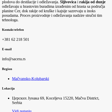
plodova do destilacije i odležavanja.
Šljivovica
i
rakija
od
dunje
odležavaju u hrastovim buradima izrađenim od hrasta sa područja
planine Cer, dok rakije od kruške i kajsije sazrevaju u inoks
posudama. Proces proizvodnje i odležavanja nadzire stručni tim
tehnologa.
Kontakt telefon
+381 62 218 501
E-mail
info@sacera.rs
Region
Mačvansko-Kolubarski
Lokacija
Церских Јунака 69, Koceljeva 15220, Mačva District,
Serbia
Vidi putanju