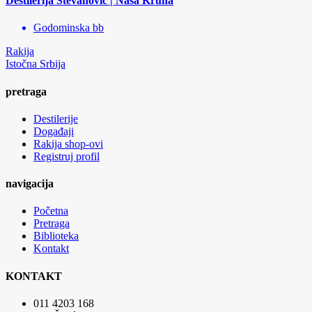
Destilerija Stevanović | Naša Kruna
Godominska bb
Rakija
Istočna Srbija
pretraga
Destilerije
Događaji
Rakija shop-ovi
Registruj profil
navigacija
Početna
Pretraga
Biblioteka
Kontakt
KONTAKT
011 4203 168