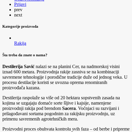
Prijavi
prev
next
Kategorije proizvoda
Rakija
Šta treba da znate o nama?
Destilerija Savić
nalazi se na planini Cer, na nadmorskoj visini
iznad 600 metara. Proizvodnja rakije zasniva se na kombinaciji
savremene tehnologije i porodične tradicije duže od jednog veka. U
procesu destilacije koristi se uvozna oprema renomiranih
proizvođača kazana.
Destilerija raspolaže sa više od 20 hektara sopstvenih zasada na
kojima se uzgajaju domaće sorte šljive i kajsije, namenjene
proizvodnji rakija pod brendom
Sacera
. Voćnjaci su razvijani i
prilagođavani sortama pogodnim za rakijsku proizvodnju, uz
primenu savremenih agrotehničkih mera.
Proizvodni proces obuhvata kontrolu svih faza – od berbe i pripreme