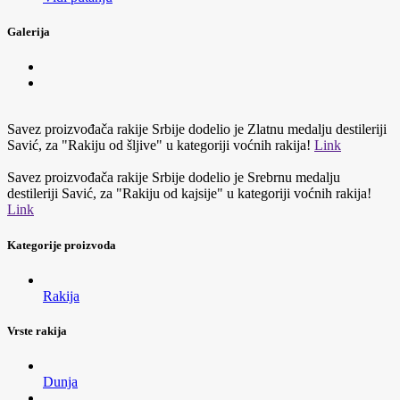
Galerija
Savez proizvođača rakije Srbije dodelio je Zlatnu medalju destileriji
Savić, za "Rakiju od šljive" u kategoriji voćnih rakija!
Link
Savez proizvođača rakije Srbije dodelio je Srebrnu medalju
destileriji Savić, za "Rakiju od kajsije" u kategoriji voćnih rakija!
Link
Kategorije proizvoda
Rakija
Vrste rakija
Dunja