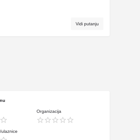
Vidi putanju
enu
Organizacija
/ulaznice