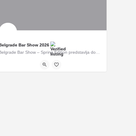
Belgrade Bar Show 2026
Belgrade Bar Show – Spring Edition predstavlja događaj posvećen miksologiji i savremenoj barskoj kulturi u…
Žorža Klemensoa 19
17/04/2026 19:00 - 00:00