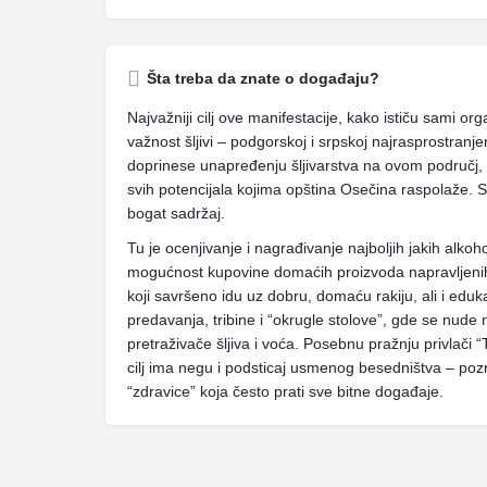
Šta treba da znate o događaju?
Najvažniji cilj ove manifestacije, kako ističu sami org
važnost šljivi – podgorskoj i srpskoj najrasprostranjen
doprinese unapređenju šljivarstva na ovom područj, k
svih potencijala kojima opština Osečina raspolaže. 
bogat sadržaj.
Tu je ocenjivanje i nagrađivanje najboljih jakih alkoh
mogućnost kupovine domaćih proizvoda napravljenih 
koji savršeno idu uz dobru, domaću rakiju, ali i edu
predavanja, tribine i “okrugle stolove”, gde se nude
pretraživače šljiva i voća. Posebnu pražnju privlači 
cilj ima negu i podsticaj usmenog besedništva – po
“zdravice” koja često prati sve bitne događaje.