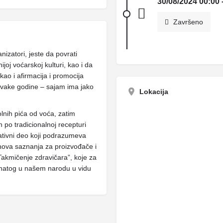
30/08/2024 00:00 
Završeno
anizatori, jeste da povrati
ijoj voćarskoj kulturi, kao i da
ao i afirmacija i promocija
Svake godine – sajam ima jako
Lokacija
olnih pića od voća, zatim
po tradicionalnoj recepturi
kativni deo koji podrazumeva
 nova saznanja za proizvođače i
“Takmičenje zdravičara”, koje za
znatog u našem narodu u vidu