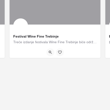
Festival Wine Fine Trebinje
Treće izdanje festivala Wine Fine Trebinje biće održano 2. maja, čime se nastavlja kontinuitet i razvoj…
Trebinje
02/05/2026 10:00 - 22:00