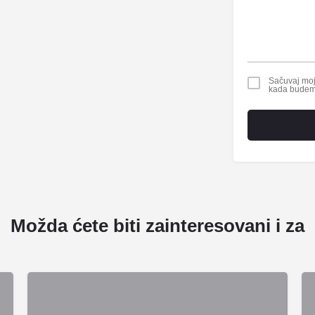
Sačuvaj moje
kada budem
Možda ćete biti zainteresovani i za