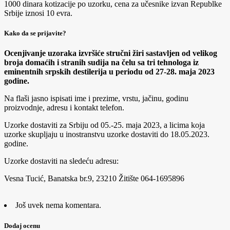
1000 dinara kotizacije po uzorku, cena za učesnike izvan Republke
Srbije iznosi 10 evra.
Kako da se prijavite?
Ocenjivanje uzoraka izvršiće stručni žiri sastavljen od velikog
broja domaćih i stranih sudija na čelu sa tri tehnologa iz
eminentnih srpskih destilerija u periodu od 27-28. maja 2023
godine.
Na flaši jasno ispisati ime i prezime, vrstu, jačinu, godinu
proizvodnje, adresu i kontakt telefon.
Uzorke dostaviti za Srbiju od 05.-25. maja 2023, a licima koja
uzorke skupljaju u inostranstvu uzorke dostaviti do 18.05.2023.
godine.
Uzorke dostaviti na sledeću adresu:
Vesna Tucić, Banatska br.9, 23210 Žitište 064-1695896
Još uvek nema komentara.
Dodaj ocenu