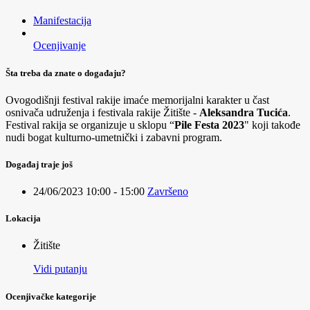
Manifestacija
Ocenjivanje
Šta treba da znate o događaju?
Ovogodišnji festival rakije imaće memorijalni karakter u čast
osnivača udruženja i festivala rakije Žitište -
Aleksandra Tucića
.
Festival rakija se organizuje u sklopu “
Pile Festa 2023
" koji takođe
nudi bogat kulturno-umetnički i zabavni program.
Događaj traje još
24/06/2023 10:00 - 15:00
Završeno
Lokacija
Žitište
Vidi putanju
Ocenjivačke kategorije