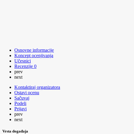
Osnovne informacije
Koncept ocenjivanja
Učesnici
Recenzije
0
prev
next
Kontaktiraj organizatora
Ostavi ocenu
Sačuvaj
Podeli
Prijavi
prev
next
Vrsta događaja