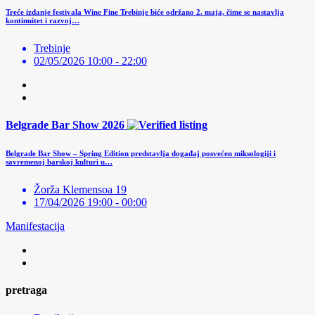
Treće izdanje festivala Wine Fine Trebinje biće održano 2. maja, čime se nastavlja
kontinuitet i razvoj…
Trebinje
02/05/2026 10:00 - 22:00
Belgrade Bar Show 2026
Belgrade Bar Show – Spring Edition predstavlja događaj posvećen miksologiji i
savremenoj barskoj kulturi u…
Žorža Klemensoa 19
17/04/2026 19:00 - 00:00
Manifestacija
pretraga