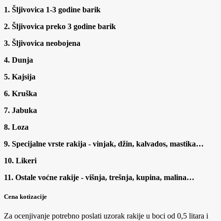
1. Šljivovica 1-3 godine barik
2. Šljivovica preko 3 godine barik
3. Šljivovica neobojena
4. Dunja
5. Kajsija
6. Kruška
7. Jabuka
8. Loza
9. Specijalne vrste rakija - vinjak, džin, kalvados, mastika…
10. Likeri
11. Ostale voćne rakije - višnja, trešnja, kupina, malina…
Cena kotizacije
Za ocenjivanje potrebno poslati uzorak rakije u boci od 0,5 litara i