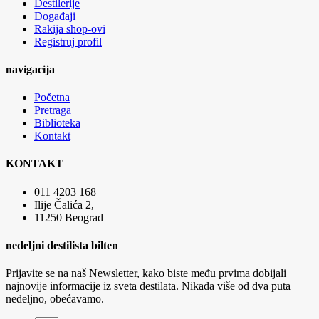
Destilerije
Događaji
Rakija shop-ovi
Registruj profil
navigacija
Početna
Pretraga
Biblioteka
Kontakt
KONTAKT
011 4203 168
Ilije Čalića 2,
11250 Beograd
nedeljni destilista bilten
Prijavite se na naš Newsletter, kako biste među prvima dobijali
najnovije informacije iz sveta destilata. Nikada više od dva puta
nedeljno, obećavamo.