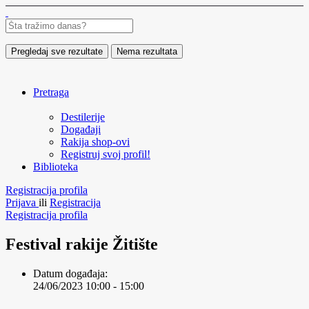
Pregledaj sve rezultate
Nema rezultata
Pretraga
Destilerije
Događaji
Rakija shop-ovi
Registruj svoj profil!
Biblioteka
Registracija profila
Prijava
ili
Registracija
Registracija profila
Festival rakije Žitište
Datum događaja:
24/06/2023 10:00 - 15:00