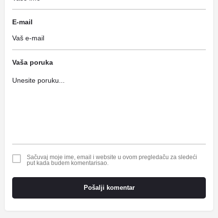
E-mail
Vaša poruka
Sačuvaj moje ime, email i website u ovom pregledaču za sledeći
put kada budem komentarisao.
Pošalji komentar