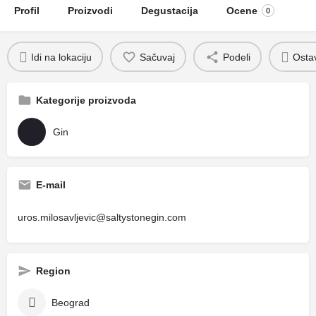
Profil
Proizvodi
Degustacija
Ocene
0
Idi na lokaciju
Sačuvaj
Podeli
Ostav
Kategorije proizvoda
Gin
E-mail
uros.milosavljevic@saltystonegin.com
Region
Beograd