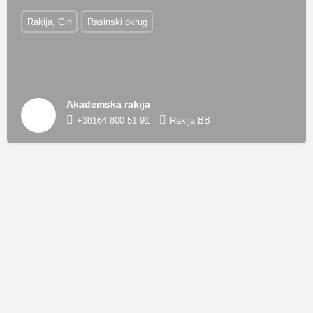
Rakija, Gin
Rasinski okrug
Akademska rakija
+38164 800 51 91
Raklja BB