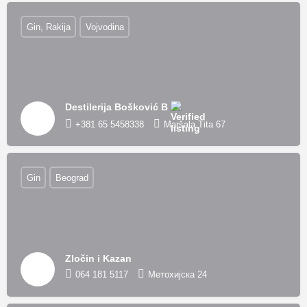
Gin, Rakija
Vojvodina
Destilerija Bošković B
+381 65 5458338
Maršala Tita 67
Gin
Beograd
Zločin i Kazan
064 181 5117
Метохијска 24