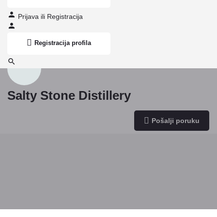
Prijava
ili
Registracija
Registracija profila
Salty Stone Distillery
Lokacija
Pošalji poruku
Pere Velimirovića 5, Beograd